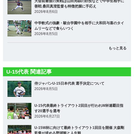
大会前最後の実戦は山田亮碩の好投などで中学生相手に
善戦 桑田真澄監督も特徴把握に手応え
2026年8月6日
中学軟式の強豪・駿台学園中を相手に大和田与喜のタイ
ムリーなどで食らいつく
2026年8月5日
もっと見る
U-15代表 関連記事
侍ジャパンU-15日本代表 選手決定について
2026年8月5日
U-15代表最終トライアウト2回目が行われW杯連覇目指
す20選手を選考
2026年6月27日
U-15W杯に向けて最終トライアウト1回目を開催 大森剛
監督が求める野球観と人生観