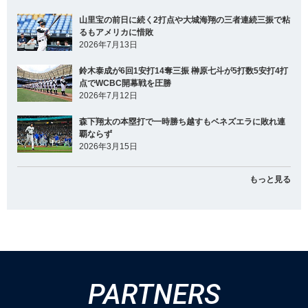
山里宝の前日に続く2打点や大城海翔の三者連続三振で粘
るもアメリカに惜敗
2026年7月13日
鈴木泰成が6回1安打14奪三振 榊原七斗が5打数5安打4打
点でWCBC開幕戦を圧勝
2026年7月12日
森下翔太の本塁打で一時勝ち越すもベネズエラに敗れ連
覇ならず
2026年3月15日
もっと見る
PARTNERS