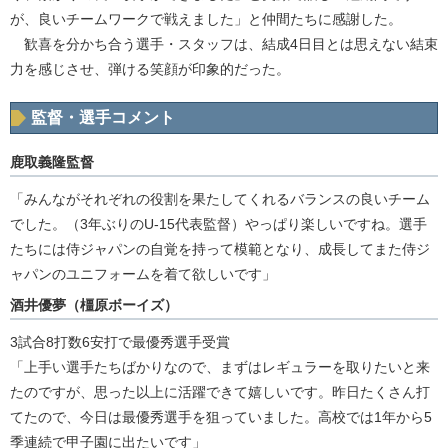
が、良いチームワークで戦えました」と仲間たちに感謝した。
歓喜を分かち合う選手・スタッフは、結成4日目とは思えない結束
力を感じさせ、弾ける笑顔が印象的だった。
監督・選手コメント
鹿取義隆監督
「みんながそれぞれの役割を果たしてくれるバランスの良いチーム
でした。（3年ぶりのU-15代表監督）やっぱり楽しいですね。選手
たちには侍ジャパンの自覚を持って模範となり、成長してまた侍ジ
ャパンのユニフォームを着て欲しいです」
酒井優夢（橿原ボーイズ）
3試合8打数6安打で最優秀選手受賞
「上手い選手たちばかりなので、まずはレギュラーを取りたいと来
たのですが、思った以上に活躍できて嬉しいです。昨日たくさん打
てたので、今日は最優秀選手を狙っていました。高校では1年から5
季連続で甲子園に出たいです」