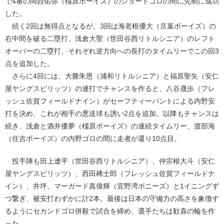
で4番の岡西佑弥（橿原ボーイズ）のショートゴロの間に先制に成功
した。
続く2回は無得点となるが、3回は海老根優大（京葉ボーイズ）の
右中間を破る二塁打、浅倉大聖（世田谷西リトルシニア）のレフト
オーバーの二塁打、それぞれ逆方向への長打のタイムリーでこの回3
点を追加した。
さらに4回には、大勝朱恩（浦和リトルシニア）と福原聖矢（安仁
屋ヤングスピリッツ）の連打でチャンスを作ると、八谷晟歩（フレ
ッシュ佐賀フィールドナイン）がセーフティーバントによる内野安
打を決め、これが相手の悪送球も誘い2点を追加。以降もチャンスは
続き、浅倉と酒井優夢（橿原ボーイズ）の連続タイムリー、渡部海
（住吉ボーイズ）の内野ゴロの間に走者が還り10点目。
投手陣も田上遼平（世田谷西リトルシニア）、仲宗根大斗（安仁
屋ヤングスピリッツ）、西田稀士郎（フレッシュ佐賀フィールドナ
イン）、井坪、マーガード真偉輝（宜野湾ポニーズ）と1イニングず
つ繋ぎ、被安打わずかに計2本。最後は日本の守備力の高さを象徴す
るようにセカンドゴロ併殺で試合を締め、選手たちは歓喜の輪を作
った。