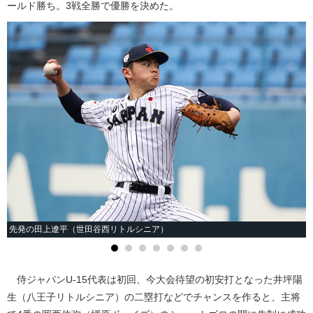
ールド勝ち。3戦全勝で優勝を決めた。
先発の田上遼平（世田谷西リトルシニア）
侍ジャパンU-15代表は初回、今大会待望の初安打となった井坪陽
生（八王子リトルシニア）の二塁打などでチャンスを作ると、主将