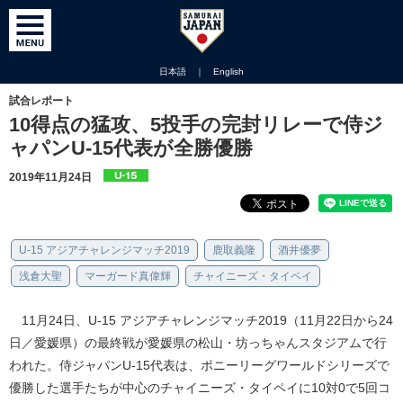
日本語
｜
English
試合レポート
10得点の猛攻、5投手の完封リレーで侍ジ
ャパンU-15代表が全勝優勝
2019年11月24日
U-15 アジアチャレンジマッチ2019
鹿取義隆
酒井優夢
浅倉大聖
マーガード真偉輝
チャイニーズ・タイペイ
11月24日、U-15 アジアチャレンジマッチ2019（11月22日から24
日／愛媛県）の最終戦が愛媛県の松山・坊っちゃんスタジアムで行
われた。侍ジャパンU-15代表は、ポニーリーグワールドシリーズで
優勝した選手たちが中心のチャイニーズ・タイペイに10対0で5回コ