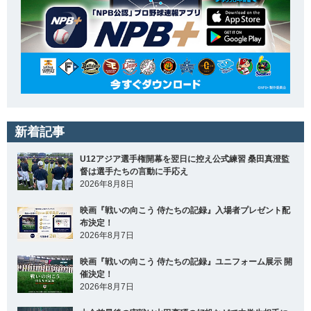
新着記事
U12アジア選手権開幕を翌日に控え公式練習 桑田真澄監
督は選手たちの言動に手応え
2026年8月8日
映画『戦いの向こう 侍たちの記録』入場者プレゼント配
布決定！
2026年8月7日
映画『戦いの向こう 侍たちの記録』ユニフォーム展示 開
催決定！
2026年8月7日