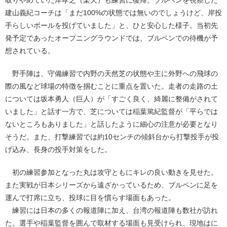
建山義紀コーチは「まだ100%の状態では無いのでしょうけど、岸投
手らしいボールを投げていました」と、ひと安心した様子。当初先
発予定であったオープニングラウンドでは、ブルペンでの待機が予
想されている。
野手陣は、守備練習で内野の天然芝の状態や主に外野への飛球の
際の風など球場の特徴を掴むことに重点を置いた。走者の走路の土
については坂本勇人（巨人）が「すごく良く、綺麗に整備がされて
いました」と話す一方で、芝については稲葉篤紀監督が「平らでは
ないところもありました」と話したように細心の注意が必要となり
そうだ。また、打撃練習では約10センチの傾斜台から打撃投手が投
げ込み、長身の投手対策をした。
初の練習参加となった丸は攻守ともにキレの良い動きを見せた。
また実戦が日本シリーズから遠ざかっているため、ブルペンに足を
運んで打席に立ち、投球に目を慣らす場面もあった。
練習には日本の多くの報道陣に加え、台湾の報道陣も数社が訪れ
た。選手や稲葉監督を囲んで取材する場面も見受けられ、現地はに