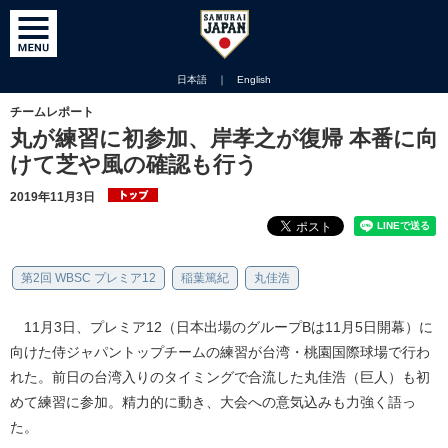
日本語
｜
English
チームレポート
丸が練習に初参加、岸孝之が復帰 本番に向
けて芝や風の確認も行う
2019年11月3日
第2回 WBSC プレミア12
稲葉篤紀
丸佳浩
11月3日、プレミア12（日本出場のグループBは11月5日開幕）に
向けた侍ジャパントップチームの練習が台湾・桃園国際球場で行わ
れた。前日の台湾入りのタイミングで合流した丸佳浩（巨人）も初
めて練習に参加。精力的に動き、大会への意気込みも力強く語っ
た。