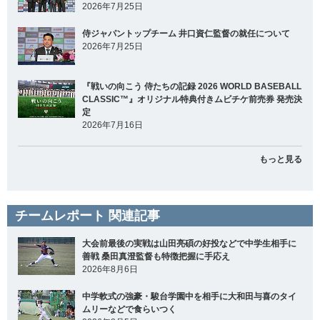
2026年7月25日
侍ジャパントップチーム 井口資仁監督の就任について
2026年7月25日
『戦いの向こう 侍たちの記録 2026 WORLD BASEBALL
CLASSIC™』オリジナル特典付きムビチケ前売券 発売決
定
2026年7月16日
もっと見る
チームレポート 関連記事
大会前最後の実戦は山田亮碩の好投などで中学生相手に
善戦 桑田真澄監督も特徴把握に手応え
2026年8月6日
中学軟式の強豪・駿台学園中を相手に大和田与喜のタイ
ムリーなどで食らいつく