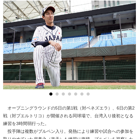
オープニングラウンドの5日の第1戦（対ベネズエラ）、6日の第2
戦（対プエルトリコ）が開催される同球場で、台湾入り後初となる
練習を3時間弱行った。
投手陣は複数がブルペン入り。発熱により練習や試合への参加を
取りやめていた岸孝之（楽天）も練習に復帰。ブルペンを視察した