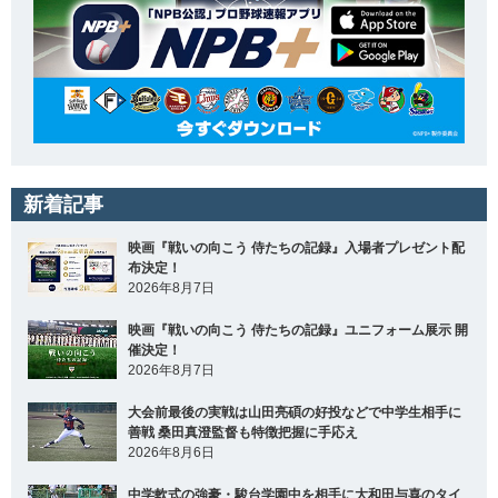
新着記事
映画『戦いの向こう 侍たちの記録』入場者プレゼント配
布決定！
2026年8月7日
映画『戦いの向こう 侍たちの記録』ユニフォーム展示 開
催決定！
2026年8月7日
大会前最後の実戦は山田亮碩の好投などで中学生相手に
善戦 桑田真澄監督も特徴把握に手応え
2026年8月6日
中学軟式の強豪・駿台学園中を相手に大和田与喜のタイ