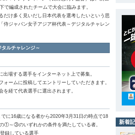
以下で編成されたチームで大会に臨みます。
るだけ多く見いだし日本代表を選考したいという思
「侍ジャパン女子アジア杯代表～デジタルチャレン
ジタルチャレンジ～
プ」に出場する選手をインターネット上で募集。
フォームに投稿してエントリーしていただきます。
会を経て代表選手に選出されます。
でに16歳になる者から2020年3月31日の時点で18
新着
下の①～③のいずれかの条件を満たしている者。
に登録している選手