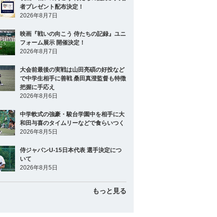
者プレゼント配布決定！
2026年8月7日
映画『戦いの向こう 侍たちの記録』ユニ
フォーム展示 開催決定！
2026年8月7日
大会前最後の実戦は山田亮碩の好投など
で中学生相手に善戦 桑田真澄監督も特徴
把握に手応え
2026年8月6日
中学軟式の強豪・駿台学園中を相手に大
和田与喜のタイムリーなどで食らいつく
2026年8月5日
侍ジャパンU-15日本代表 選手決定につ
いて
2026年8月5日
もっと見る