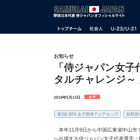
お知らせ
「侍ジャパン女子代
タルチャレンジ～
2019年5月13日
第2回 BFA 女子野球アジアカップ
長野恵
本年11月9日から中国広東省中山市で
へ出場する侍ジャパン女子代表選手・