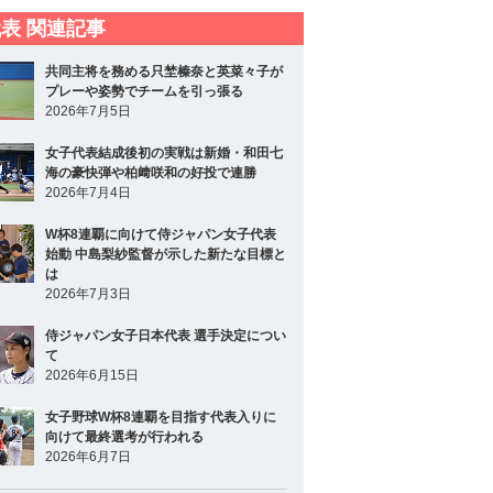
表 関連記事
共同主将を務める只埜榛奈と英菜々子が
プレーや姿勢でチームを引っ張る
2026年7月5日
女子代表結成後初の実戦は新婚・和田七
海の豪快弾や柏﨑咲和の好投で連勝
2026年7月4日
W杯8連覇に向けて侍ジャパン女子代表
始動 中島梨紗監督が示した新たな目標と
は
2026年7月3日
侍ジャパン女子日本代表 選手決定につい
て
2026年6月15日
女子野球W杯8連覇を目指す代表入りに
向けて最終選考が行われる
2026年6月7日