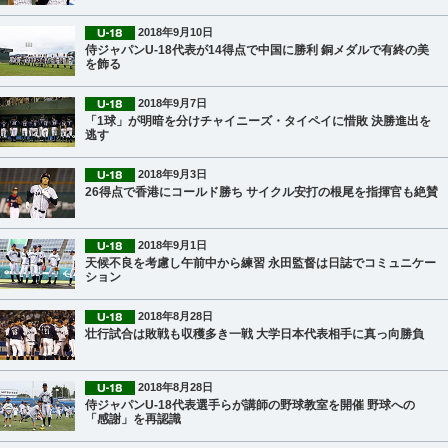
2018年9月10日
侍ジャパンU-18代表が14得点で中国に勝利 銅メダルで有終の美
を飾る
2018年9月7日
「1球」が明暗を分けチャイニーズ・タイペイに惜敗 決勝進出を
逃す
2018年9月3日
26得点で香港にコールド勝ち サイクル安打の根尾を指揮官も絶賛
2018年9月1日
天候不良を考慮し午前中から練習 永田監督は日誌でコミュニケー
ション
2018年8月28日
壮行試合は敗戦も収穫多き一戦 大学日本代表相手に真っ向勝負
2018年8月28日
侍ジャパンU-18代表選手らが講師の野球教室を開催 野球への
「感謝」を再認識