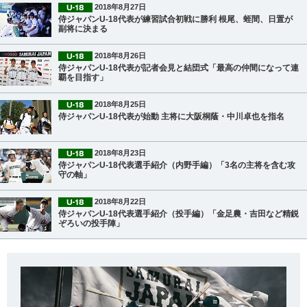
2018年8月27日
侍ジャパンU-18代表が練習試合初戦に勝利 根尾、蛭間、日置が
副将に決まる
2018年8月26日
侍ジャパンU-18代表が記者会見と結団式「最高の仲間になって連
覇を目指す」
2018年8月25日
侍ジャパンU-18代表が始動 主将に大阪桐蔭・中川卓也を指名
2018年8月23日
侍ジャパンU-18代表選手紹介（内野手編）「3名の主将を含む攻
守の軸」
2018年8月22日
侍ジャパンU-18代表選手紹介（投手編）「金足農・吉田など精鋭
ぞろいの投手陣」