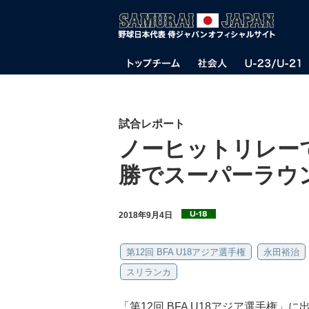
試合レポート
ノーヒットリレー
勝でスーパーラウ
2018年9月4日
第12回 BFA U18アジア選手権
永田裕治
スリランカ
「第12回 BFA U18アジア選手権」