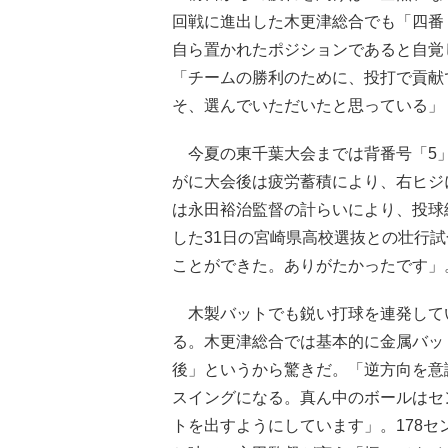
回戦に進出した木更津総合でも「四番
自ら置かれたポジションであると自覚
「チームの勝利のために、投打で貢献
そ、選んでいただいたと思っている」
今夏の東千葉大会までは背番号「5」
がに大会後は疲労蓄積により、右ヒジ
は永田裕治監督の計らいにより、投球
した31日の宮崎県高校選抜との壮行
ことができた。ありがたかったです」
木製バットでも鋭い打球を連発して
る。木更津総合では基本的に金属バッ
後」というから驚きだ。「逆方向を意
スイングになる。真ん中のボールはセ
トを出すようにしています」。178セ