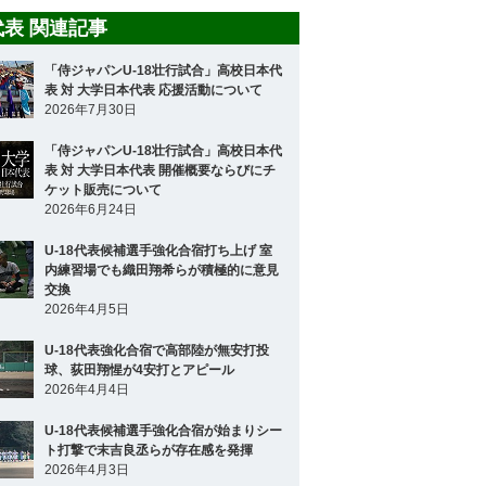
8代表 関連記事
「侍ジャパンU-18壮行試合」高校日本代
表 対 大学日本代表 応援活動について
2026年7月30日
「侍ジャパンU-18壮行試合」高校日本代
表 対 大学日本代表 開催概要ならびにチ
ケット販売について
2026年6月24日
U-18代表候補選手強化合宿打ち上げ 室
内練習場でも織田翔希らが積極的に意見
交換
2026年4月5日
U-18代表強化合宿で高部陸が無安打投
球、荻田翔惺が4安打とアピール
2026年4月4日
U-18代表候補選手強化合宿が始まりシー
ト打撃で末吉良丞らが存在感を発揮
2026年4月3日