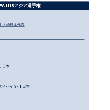
BFA U18アジア選手権
対 大学日本代表
5 日本
ペイ 3 - 1 日本
国