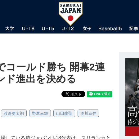
でコールド勝ち 開幕2連
ンド進出を決める
渡邉勇太朗
野尻幸輝
山田龍聖
奥川恭伸
に出場している侍ジャパンU-18代表は、スリランカと