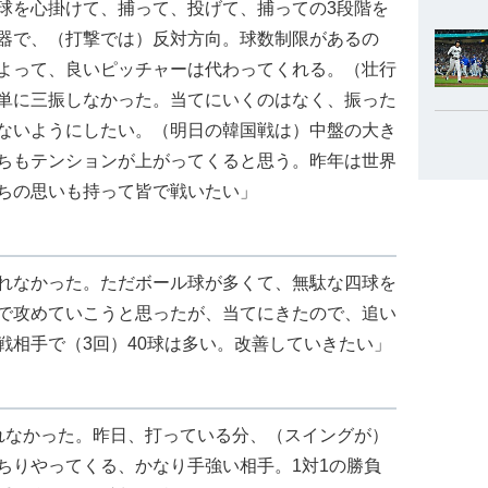
球を心掛けて、捕って、投げて、捕っての3段階を
器で、（打撃では）反対方向。球数制限があるの
よって、良いピッチャーは代わってくれる。（壮行
単に三振しなかった。当てにいくのはなく、振った
ないようにしたい。（明日の韓国戦は）中盤の大き
ちもテンションが上がってくると思う。昨年は世界
ちの思いも持って皆で戦いたい」
れなかった。ただボール球が多くて、無駄な四球を
で攻めていこうと思ったが、当てにきたので、追い
戦相手で（3回）40球は多い。改善していきたい」
れなかった。昨日、打っている分、（スイングが）
ちりやってくる、かなり手強い相手。1対1の勝負