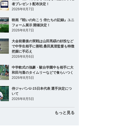
者プレゼント配布決定！
2026年8月7日
映画『戦いの向こう 侍たちの記録』ユニ
フォーム展示 開催決定！
2026年8月7日
大会前最後の実戦は山田亮碩の好投など
で中学生相手に善戦 桑田真澄監督も特徴
把握に手応え
2026年8月6日
中学軟式の強豪・駿台学園中を相手に大
和田与喜のタイムリーなどで食らいつく
2026年8月5日
侍ジャパンU-15日本代表 選手決定につ
いて
2026年8月5日
もっと見る