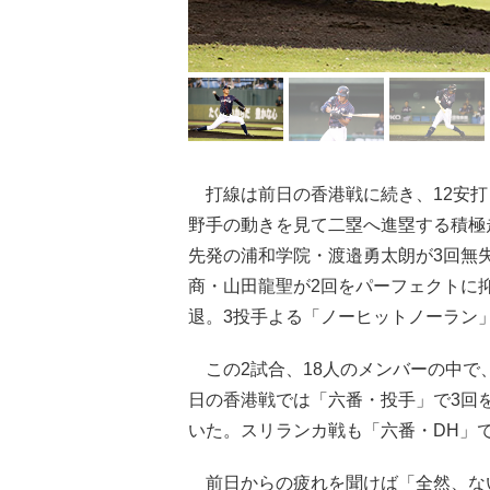
打線は前日の香港戦に続き、12安打
野手の動きを見て二塁へ進塁する積極
先発の浦和学院・渡邉勇太朗が3回無
商・山田龍聖が2回をパーフェクトに
退。3投手よる「ノーヒットノーラン
この2試合、18人のメンバーの中で
日の香港戦では「六番・投手」で3回
いた。スリランカ戦も「六番・DH」
前日からの疲れを聞けば「全然、ない