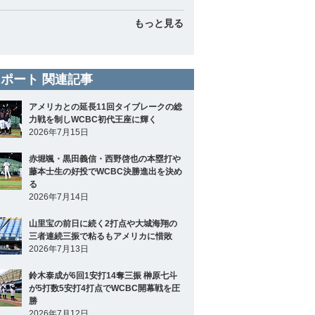
もっと見る
ポート 関連記事
アメリカとの延長11回タイブレークの総
力戦を制しWCBC初代王座に輝く
2026年7月15日
赤堀颯・黒田義信・西野啓也の本塁打や
藤本士生の好投でWCBC決勝進出を決め
る
2026年7月14日
山里宝の前日に続く2打点や大城海翔の
三者連続三振で粘るもアメリカに惜敗
2026年7月13日
鈴木泰成が6回1安打14奪三振 榊原七斗
が5打数5安打4打点でWCBC開幕戦を圧
勝
2026年7月12日