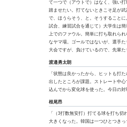
て一つで（アウトで）はなく、強い打
踏ませたい。打てないときこそ足が武
で、ほうらそう、と。そうすることに
試合、練習試合を通じて）大学生は簡
上でのファウル。簡単に打ち取れられ
なヤマ場。ゴールではないが、選手た
大会ですが、負けているので、先輩た
渡邉勇太朗
「状態は良かったから、ヒットも打た
出したところが課題。ストレート中心
込んでから変化球を使った。今日の対
根尾昂
「（3打数無安打）打てる球を打ち切
大きくなった。韓国は一つひとつきっ