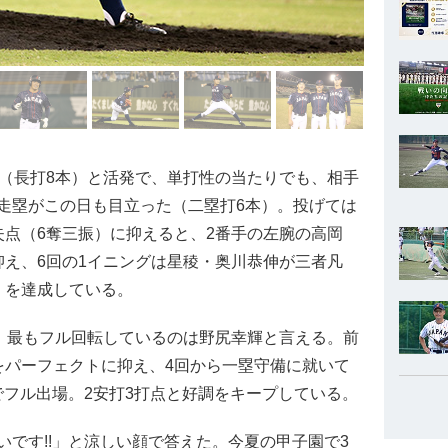
（長打8本）と活発で、単打性の当たりでも、相手
走塁がこの日も目立った（二塁打6本）。投げては
失点（6奪三振）に抑えると、2番手の左腕の高岡
抑え、6回の1イニングは星稜・奥川恭伸が三者凡
」を達成している。
、最もフル回転しているのは野尻幸輝と言える。前
をパーフェクトに抑え、4回から一塁守備に就いて
でフル出場。2安打3打点と好調をキープしている。
です!!」と涼しい顔で答えた。今夏の甲子園で3