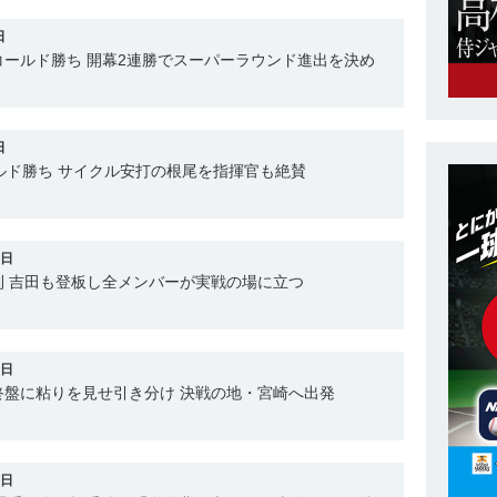
日
ールド勝ち 開幕2連勝でスーパーラウンド進出を決め
日
ルド勝ち サイクル安打の根尾を指揮官も絶賛
1日
利 吉田も登板し全メンバーが実戦の場に立つ
9日
終盤に粘りを見せ引き分け 決戦の地・宮崎へ出発
2日