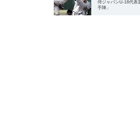
侍ジャパンU-18代
手陣」