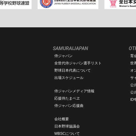
SAMURAIJAPAN
OT
侍ジャパン
育
ム
全世代侍ジャパン選手リスト
世
野球日本代表について
オ
出場スケジュール
サ
公式
侍ジャパンメディア情報
公
応援侍たまベヱ
I
侍ジャパン応援曲
会社概要
日本野球協議会
WBSCについて