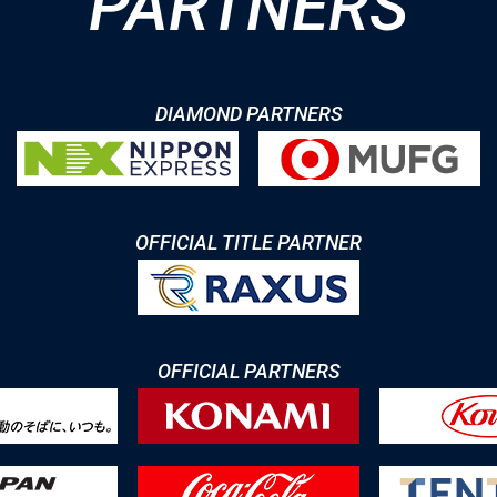
PARTNERS
DIAMOND PARTNERS
OFFICIAL TITLE PARTNER
OFFICIAL PARTNERS