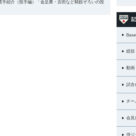
表選手紹介（投手編）「金足農・吉田など精鋭ぞろいの投
記
Base
総括
動画
試合
チー
会見
侍ジ