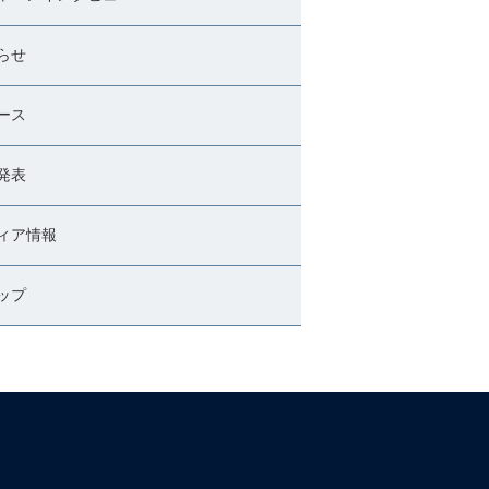
らせ
ース
発表
ィア情報
ップ