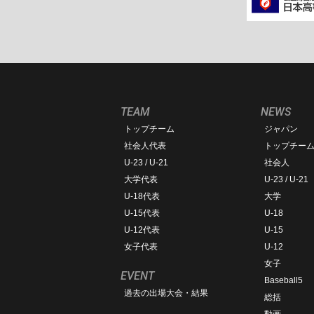
TEAM
NEWS
トップチーム
ジャパン
社会人代表
トップチー
U-23 / U-21
社会人
大学代表
U-23 / U-21
U-18代表
大学
U-15代表
U-18
U-12代表
U-15
女子代表
U-12
女子
EVENT
Baseball5
過去の出場大会・結果
総括