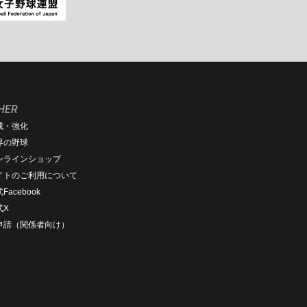
HER
成・強化
界の野球
ンラインショップ
イトのご利用について
Facebook
式X
D申請（関係者向け）