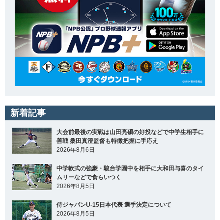
新着記事
大会前最後の実戦は山田亮碩の好投などで中学生相手に
善戦 桑田真澄監督も特徴把握に手応え
2026年8月6日
中学軟式の強豪・駿台学園中を相手に大和田与喜のタイ
ムリーなどで食らいつく
2026年8月5日
侍ジャパンU-15日本代表 選手決定について
2026年8月5日