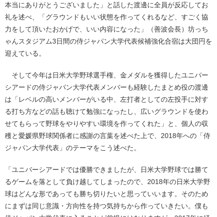
本当にありがとうございました」と話した渡邊に全員が反応してお
礼を述べ、「グラウンドもいい状態を作ってくれるなど、すごく協
力をして頂いたおかげで、いい内容になった」（善波会長）坊っち
ゃんスタジアム3日間の侍ジャパン大学代表候補強化合宿は大団円を
迎えている。
そして今年は日米大学野球選手権、金メダルを獲得したユニバー
シアードの侍ジャパン大学代表メンバーも経験したまとめ役の渡邊
は「レベルの高いメンバーがいる中、左打者としての左投手に対す
る打ち方などの話も聴けて勉強になったし、広いグラウンドを使わ
せてもらって野球をやりやすい環境を作ってくれた」と、個人の収
穫と愛媛県野球関係者に感謝の言葉を述べた上で、2018年への「侍
ジャパン大学代表」のテーマをこう述べた。
「ユニバーシアードでは優勝できましたが、日米大学野球では勝て
るゲームを落として負け越してしまったので、2018年の日米大学野
球はどんな形であっても勝ち切りたいと思っていいます。そのため
にまずは同じ意識・方向性を持つ気持ちから作っていきたい。僕も