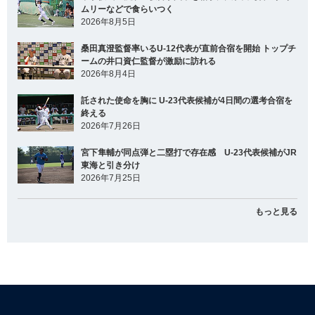
ムリーなどで食らいつく
2026年8月5日
桑田真澄監督率いるU-12代表が直前合宿を開始 トップチ
ームの井口資仁監督が激励に訪れる
2026年8月4日
託された使命を胸に U-23代表候補が4日間の選考合宿を
終える
2026年7月26日
宮下隼輔が同点弾と二塁打で存在感 U-23代表候補がJR
東海と引き分け
2026年7月25日
もっと見る