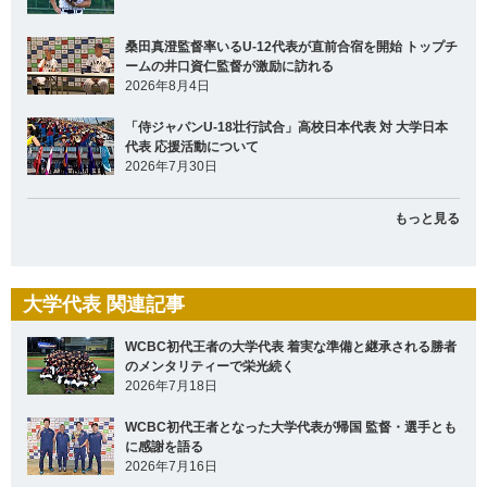
桑田真澄監督率いるU-12代表が直前合宿を開始 トップチ
ームの井口資仁監督が激励に訪れる
2026年8月4日
「侍ジャパンU-18壮行試合」高校日本代表 対 大学日本
代表 応援活動について
2026年7月30日
もっと見る
大学代表 関連記事
WCBC初代王者の大学代表 着実な準備と継承される勝者
のメンタリティーで栄光続く
2026年7月18日
WCBC初代王者となった大学代表が帰国 監督・選手とも
に感謝を語る
2026年7月16日