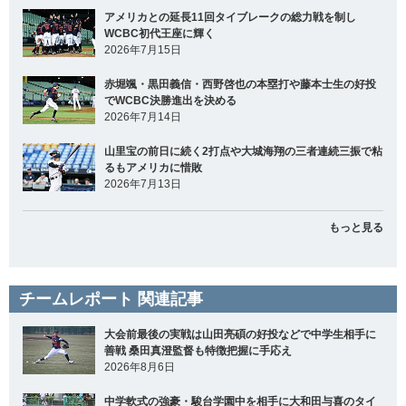
アメリカとの延長11回タイブレークの総力戦を制し
WCBC初代王座に輝く
2026年7月15日
赤堀颯・黒田義信・西野啓也の本塁打や藤本士生の好投
でWCBC決勝進出を決める
2026年7月14日
山里宝の前日に続く2打点や大城海翔の三者連続三振で粘
るもアメリカに惜敗
2026年7月13日
もっと見る
チームレポート 関連記事
大会前最後の実戦は山田亮碩の好投などで中学生相手に
善戦 桑田真澄監督も特徴把握に手応え
2026年8月6日
中学軟式の強豪・駿台学園中を相手に大和田与喜のタイ