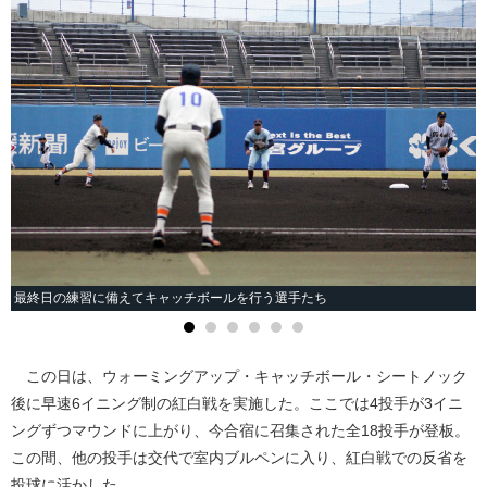
最終日の練習に備えてキャッチボールを行う選手たち
この日は、ウォーミングアップ・キャッチボール・シートノック
後に早速6イニング制の紅白戦を実施した。ここでは4投手が3イニ
ングずつマウンドに上がり、今合宿に召集された全18投手が登板。
この間、他の投手は交代で室内ブルペンに入り、紅白戦での反省を
投球に活かした。