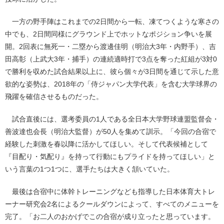
一方の野手陣はこれまでの2日間から一転、凍てつくような寒さの
中でも、2日間同様にグラウンド上でホットなポジション争いを展
開。2回表に無死一・二塁から渡邊佳明（明治大3年・内野手）、吉
田高彰（上武大3年・捕手）の連続適時打で3点を奪った紅組が3対0
で勝利を収めた試合結果以上に、彼ら個々が3日間を通じて示した意
欲的な姿勢は、2018年の「侍ジャパン大学代表」を含む大学球界の
飛躍を確信させるものだった。
試合直後には、選考委員の1人である全日本大学野球連盟監督会・
善波達也会長（明治大監督）が50人を集めて訓示。「今回の合宿で
経験した刺激を春以降に活かしてほしい。そして代表候補として
『目配り・気配り』を持って行動にもプライドを持ってほしい」と
いう言葉の1つ1つに、選手たちは大きく頷いていた。
最後は合宿中に体幹トレーニングなども指導した日本体育大トレ
ーナー研究会2名によるクールダウンによって、すべてのメニューを
完了。「お二人のおかげでこの合宿が成り立ったと思っています。