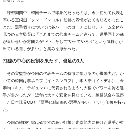
練習期間中、韓国チームで印象的だったのは、今回初めて代表を
率いる宣銅烈（ソン・ドンヨル）監督の表情がとても明るかったこ
とだ。選手個々については各パートのコーチに任せ、チーム全体を
見つめる宣監督は「これまでの代表チームと違って、選手同士の歳
が近いせいか雰囲気がいい。そして“やってやろう”という気持ちが
出ている選手が多い」と笑みを浮かべた。
打線の中心的役割を果たす、俊足の3人
その宣監督が今回の代表チームの特徴に挙げるのが機動力だ。か
つての韓国は李承ヨプ（イ・スンヨプ）、李大浩（イ・デホ）、金
泰均（キム・テギュン）に代表されるような大柄でパワーを誇る選
手が多かったが、近年は大きく変化を見せている。練習試合を視察
した日本球界OBも「野手に線の細い選手が多い」という印象を持っ
た。
今回の韓国打線は確実性の高い打撃と走塁能力に長けた選手が並