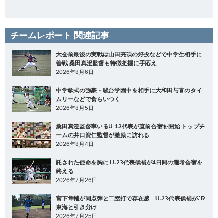
チームレポート 関連記事
大会前最後の実戦は山田亮碩の好投などで中学生相手に
善戦 桑田真澄監督も特徴把握に手応え
2026年8月6日
中学軟式の強豪・駿台学園中を相手に大和田与喜のタイ
ムリーなどで食らいつく
2026年8月5日
桑田真澄監督率いるU-12代表が直前合宿を開始 トップチ
ームの井口資仁監督が激励に訪れる
2026年8月4日
託された使命を胸に U-23代表候補が4日間の選考合宿を
終える
2026年7月26日
宮下隼輔が同点弾と二塁打で存在感 U-23代表候補がJR
東海と引き分け
2026年7月25日