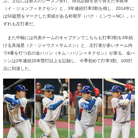
ぶ。上位には新人のシーズン安打、得点記録を塗り替えた李政厚
（イ・ジョンフ＝ネクセン）と、3年連続打率3割を残し、2014年に
は50盗塁をマークした実績がある朴珉宇（パク・ミンウ＝NC）。い
ずれも左打者だ。
また中軸には代表チームのキャプテンでこちらも打率3割を3年続
ける具滋昱（ク・ジャウク＝サムスン）と、左打者が多いチーム内
で4番を打つ右の金ハソン（キム・ハソン＝ネクセン）が座る。金ハ
ソンは2年連続20本塁打以上を記録し、今季初めて打率3割、100打
点に到達した。