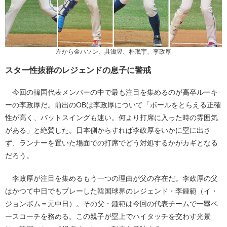
左から金ハソン、具滋昱、朴珉宇、李政厚
スター性抜群のレジェンドの息子に警戒
今回の韓国代表メンバーの中で最も注目を集めるのが高卒ルーキ
ーの李政厚だ。前出のOBは李政厚について「ボールをとらえる正確
性が高く、バットスイングも速い。何より打席に入った時の雰囲気
がある」と絶賛した。日本側からすれば李政厚をいかに塁に出さ
ず、ランナーを置いた場面での打席でどう対処するかがカギとなる
だろう。
李政厚が注目を集めるもう一つの理由が父の存在だ。李政厚の父
はかつて中日でもプレーした韓国球界のレジェンド・李鍾範（イ・
ジョンボム＝元中日）。その父・鍾範は今回の代表チームで一塁ベ
ースコーチを務める。この親子が塁上でハイタッチを交わす光景