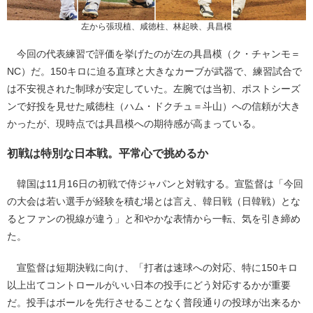
左から張現植、咸徳柱、林起映、具昌模
今回の代表練習で評価を挙げたのが左の具昌模（ク・チャンモ＝
NC）だ。150キロに迫る直球と大きなカーブが武器で、練習試合で
は不安視された制球が安定していた。左腕では当初、ポストシーズ
ンで好投を見せた咸徳柱（ハム・ドクチュ＝斗山）への信頼が大き
かったが、現時点では具昌模への期待感が高まっている。
初戦は特別な日本戦。平常心で挑めるか
韓国は11月16日の初戦で侍ジャパンと対戦する。宣監督は「今回
の大会は若い選手が経験を積む場とは言え、韓日戦（日韓戦）とな
るとファンの視線が違う」と和やかな表情から一転、気を引き締め
た。
宣監督は短期決戦に向け、「打者は速球への対応、特に150キロ
以上出てコントロールがいい日本の投手にどう対応するかが重要
だ。投手はボールを先行させることなく普段通りの投球が出来るか