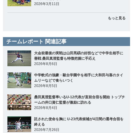
2026年3月11日
もっと見る
チームレポート 関連記事
大会前最後の実戦は山田亮碩の好投などで中学生相手に
善戦 桑田真澄監督も特徴把握に手応え
2026年8月6日
中学軟式の強豪・駿台学園中を相手に大和田与喜のタイ
ムリーなどで食らいつく
2026年8月5日
桑田真澄監督率いるU-12代表が直前合宿を開始 トップチ
ームの井口資仁監督が激励に訪れる
2026年8月4日
託された使命を胸に U-23代表候補が4日間の選考合宿を
終える
2026年7月26日