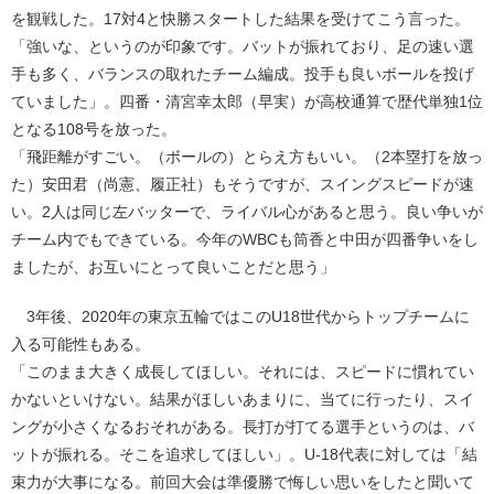
を観戦した。17対4と快勝スタートした結果を受けてこう言った。
「強いな、というのが印象です。バットが振れており、足の速い選
手も多く、バランスの取れたチーム編成。投手も良いボールを投げ
ていました」。四番・清宮幸太郎（早実）が高校通算で歴代単独1位
となる108号を放った。
「飛距離がすごい。（ボールの）とらえ方もいい。（2本塁打を放っ
た）安田君（尚憲、履正社）もそうですが、スイングスピードが速
い。2人は同じ左バッターで、ライバル心があると思う。良い争いが
チーム内でもできている。今年のWBCも筒香と中田が四番争いをし
ましたが、お互いにとって良いことだと思う」
3年後、2020年の東京五輪ではこのU18世代からトップチームに
入る可能性もある。
「このまま大きく成長してほしい。それには、スピードに慣れてい
かないといけない。結果がほしいあまりに、当てに行ったり、スイ
ングが小さくなるおそれがある。長打が打てる選手というのは、バ
ットが振れる。そこを追求してほしい」。U-18代表に対しては「結
束力が大事になる。前回大会は準優勝で悔しい思いをしたと聞いて