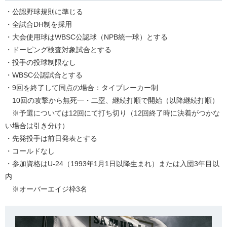
・公認野球規則に準じる
・全試合DH制を採用
・大会使用球はWBSC公認球（NPB統一球）とする
・ドーピング検査対象試合とする
・投手の投球制限なし
・WBSC公認試合とする
・9回を終了して同点の場合：タイブレーカー制
10回の攻撃から無死一・二塁、継続打順で開始（以降継続打順）
※予選については12回にて打ち切り（12回終了時に決着がつかな
い場合は引き分け）
・先発投手は前日発表とする
・コールドなし
・参加資格はU-24（1993年1月1日以降生まれ）または入団3年目以
内
※オーバーエイジ枠3名