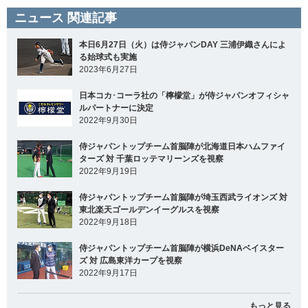
ニュース 関連記事
本日6月27日（火）は侍ジャパンDAY 三浦伊織さんによ
る始球式も実施
2023年6月27日
日本コカ･コーラ社の「檸檬堂」が侍ジャパンオフィシャ
ルパートナーに決定
2022年9月30日
侍ジャパントップチーム首脳陣が北海道日本ハムファイ
ターズ 対 千葉ロッテマリーンズを視察
2022年9月19日
侍ジャパントップチーム首脳陣が埼玉西武ライオンズ 対
東北楽天ゴールデンイーグルスを視察
2022年9月18日
侍ジャパントップチーム首脳陣が横浜DeNAベイスター
ズ 対 広島東洋カープを視察
2022年9月17日
もっと見る