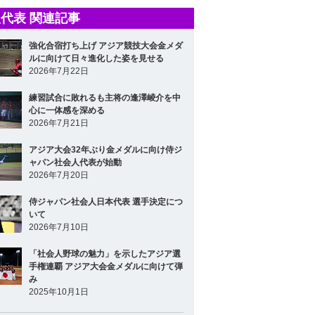
代表 関連記事
強化合宿打ち上げ アジア競技大会金メダ
ルに向けて日々進化した姿を見せる
2026年7月22日
練習試合に敗れるも主将の逢澤崚介を中
心に一体感を深める
2026年7月21日
アジア大会32年ぶり金メダルに向け侍ジ
ャパン社会人代表が始動
2026年7月20日
侍ジャパン社会人日本代表 選手決定につ
いて
2026年7月10日
「社会人野球の魅力」を示したアジア選
手権連覇 アジア大会金メダルに向けて弾
み
2025年10月1日