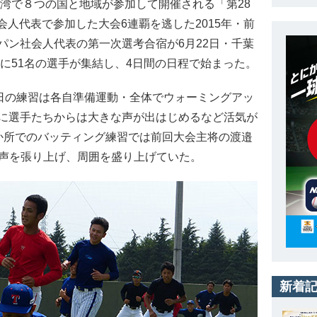
台湾で８つの国と地域が参加して開催される「第28
会人代表で参加した大会6連覇を逃した2015年・前
パン社会人代表の第一次選考合宿が6月22日・千葉
に51名の選手が集結し、4日間の日程で始まった。
日の練習は各自準備運動・全体でウォーミングアッ
に選手たちからは大きな声が出はじめるなど活気が
か所でのバッティング練習では前回大会主将の渡邉
って声を張り上げ、周囲を盛り上げていた。
新着