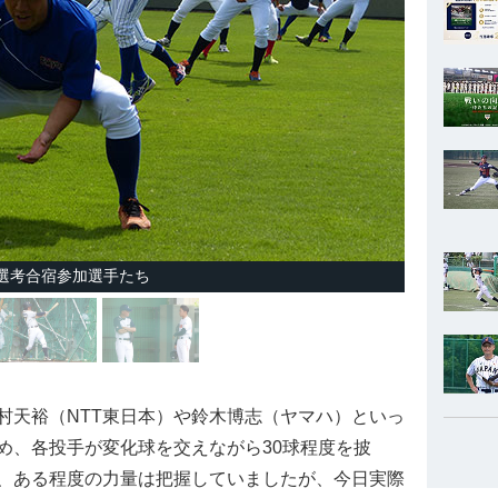
選考合宿参加選手たち
天裕（NTT東日本）や鈴木博志（ヤマハ）といっ
め、各投手が変化球を交えながら30球程度を披
、ある程度の力量は把握していましたが、今日実際