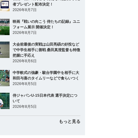
者プレゼント配布決定！
2026年8月7日
映画『戦いの向こう 侍たちの記録』ユニ
フォーム展示 開催決定！
2026年8月7日
大会前最後の実戦は山田亮碩の好投など
で中学生相手に善戦 桑田真澄監督も特徴
把握に手応え
2026年8月6日
中学軟式の強豪・駿台学園中を相手に大
和田与喜のタイムリーなどで食らいつく
2026年8月5日
侍ジャパンU-15日本代表 選手決定につ
いて
2026年8月5日
もっと見る