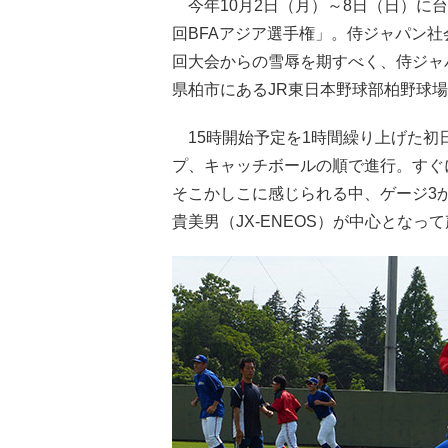
今年10月2日（月）～8日（日）に
回BFAアジア選手権」。侍ジャパン社
回大会からの雪辱を期すべく、侍ジャ
県柏市にあるJR東日本野球部柏野球場
15時開始予定を1時間繰り上げた初
プ、キャッチボールの順で進行。すぐ
そこかしこに感じられる中、ゲージ3
貴美男（JX-ENEOS）が中心とな