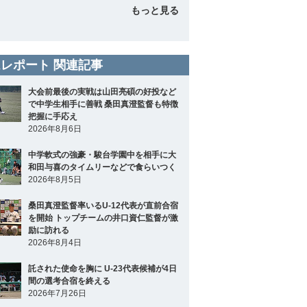
もっと見る
レポート 関連記事
大会前最後の実戦は山田亮碩の好投など
で中学生相手に善戦 桑田真澄監督も特徴
把握に手応え
2026年8月6日
中学軟式の強豪・駿台学園中を相手に大
和田与喜のタイムリーなどで食らいつく
2026年8月5日
桑田真澄監督率いるU-12代表が直前合宿
を開始 トップチームの井口資仁監督が激
励に訪れる
2026年8月4日
託された使命を胸に U-23代表候補が4日
間の選考合宿を終える
2026年7月26日