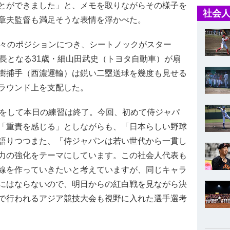
とができました」と、メモを取りながらその様子を
社会人
章夫監督も満足そうな表情を浮かべた。
々のポジションにつき、シートノックがスター
長となる31歳・細山田武史（トヨタ自動車）が扇
樹捕手（西濃運輸）は鋭い二塁送球を幾度も見せる
ラウンド上を支配した。
をして本日の練習は終了。今回、初めて侍ジャパ
「重責を感じる」としながらも、「日本らしい野球
語りつつまた、「侍ジャパンは若い世代から一貫し
力の強化をテーマにしています。この社会人代表も
線を作っていきたいと考えていますが、同じキャラ
にはならないので、明日からの紅白戦を見ながら決
で行われるアジア競技大会も視野に入れた選手選考