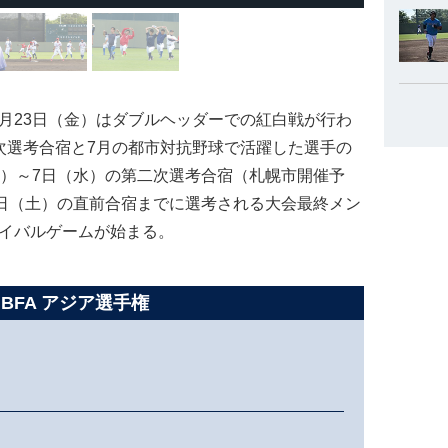
月23日（金）はダブルヘッダーでの紅白戦が行わ
次選考合宿と7月の都市対抗野球で活躍した選手の
日）～7日（水）の第二次選考合宿（札幌市開催予
0日（土）の直前合宿までに選考される大会最終メン
バイバルゲームが始まる。
 BFA アジア選手権