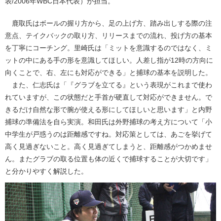
表/2006年WBC日本代表）が担当。
鹿取氏はボールの握り方から、足の上げ方、踏み出しする際の注
意点、テイクバックの取り方、リリースまでの流れ、投げ方の基本
を丁寧にコーチング。里崎氏は「ミットを意識するのではなく、ミ
ットの中にある手の形を意識してほしい。人差し指が12時の方向に
向くことで、右、左にも対応ができる」と捕球の基本を説明した。
また、仁志氏は「『グラブを立てる』という表現がこれまで使わ
れていますが、この状態だと手首が硬直して対応ができません。で
きるだけ自然な形で腕が使える形にしてほしいと思います」と内野
捕球の準備法を自ら実演。和田氏は外野捕球の考え方について「小
中学生が戸惑うのは距離感ですね。対応策としては、あごを挙げて
高く見過ぎないこと。高く見過ぎてしまうと、距離感がつかめませ
ん。またグラブの取る位置も体の近くで捕球することが大切です」
と分かりやすく解説した。