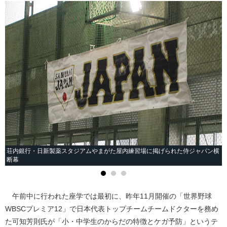
荘内銀行・日新製薬スタジアムやまがた屋内練習場に掲げられた侍ジャパン横
断幕
午前中に行われた座学では最初に、昨年11月開催の「世界野球
WBSCプレミア12」で日本代表トップチームチームドクターを務め
た可知芳則氏が「小・中学生のからだの特徴とケガ予防」というテ