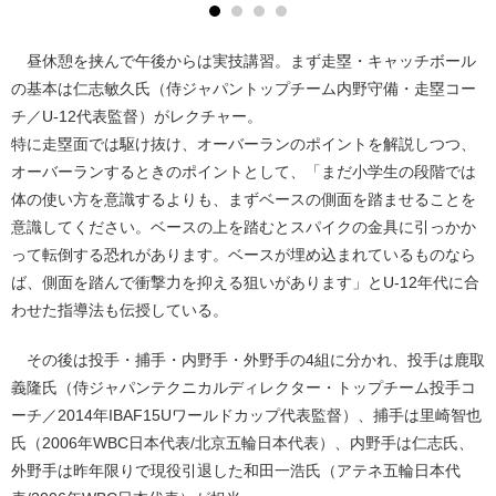
昼休憩を挟んで午後からは実技講習。まず走塁・キャッチボール
の基本は仁志敏久氏（侍ジャパントップチーム内野守備・走塁コー
チ／U-12代表監督）がレクチャー。
特に走塁面では駆け抜け、オーバーランのポイントを解説しつつ、
オーバーランするときのポイントとして、「まだ小学生の段階では
体の使い方を意識するよりも、まずベースの側面を踏ませることを
意識してください。ベースの上を踏むとスパイクの金具に引っかか
って転倒する恐れがあります。ベースが埋め込まれているものなら
ば、側面を踏んで衝撃力を抑える狙いがあります」とU-12年代に合
わせた指導法も伝授している。
その後は投手・捕手・内野手・外野手の4組に分かれ、投手は鹿取
義隆氏（侍ジャパンテクニカルディレクター・トップチーム投手コ
ーチ／2014年IBAF15Uワールドカップ代表監督）、捕手は里崎智也
氏（2006年WBC日本代表/北京五輪日本代表）、内野手は仁志氏、
外野手は昨年限りで現役引退した和田一浩氏（アテネ五輪日本代