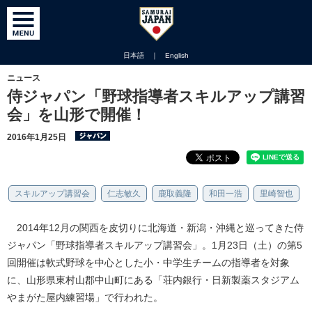
日本語
｜
English
ニュース
侍ジャパン「野球指導者スキルアップ講習
会」を山形で開催！
2016年1月25日
スキルアップ講習会
仁志敏久
鹿取義隆
和田一浩
里崎智也
2014年12月の関西を皮切りに北海道・新潟・沖縄と巡ってきた侍
ジャパン「野球指導者スキルアップ講習会」。1月23日（土）の第5
回開催は軟式野球を中心とした小・中学生チームの指導者を対象
に、山形県東村山郡中山町にある「荘内銀行・日新製薬スタジアム
やまがた屋内練習場」で行われた。