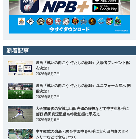
新着記事
映画『戦いの向こう 侍たちの記録』入場者プレゼント配
布決定！
2026年8月7日
映画『戦いの向こう 侍たちの記録』ユニフォーム展示 開
催決定！
2026年8月7日
大会前最後の実戦は山田亮碩の好投などで中学生相手に
善戦 桑田真澄監督も特徴把握に手応え
2026年8月6日
中学軟式の強豪・駿台学園中を相手に大和田与喜のタイ
ムリーなどで食らいつく