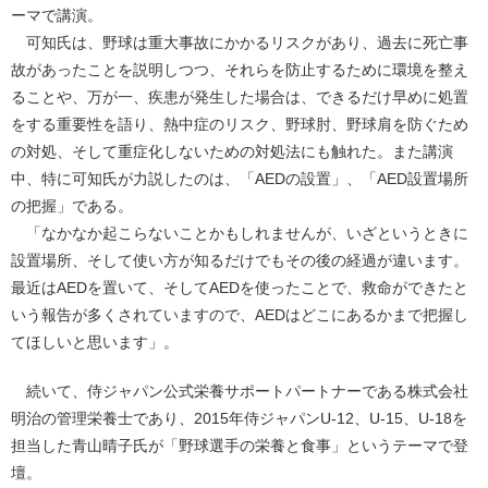
ーマで講演。
可知氏は、野球は重大事故にかかるリスクがあり、過去に死亡事
故があったことを説明しつつ、それらを防止するために環境を整え
ることや、万が一、疾患が発生した場合は、できるだけ早めに処置
をする重要性を語り、熱中症のリスク、野球肘、野球肩を防ぐため
の対処、そして重症化しないための対処法にも触れた。また講演
中、特に可知氏が力説したのは、「AEDの設置」、「AED設置場所
の把握」である。
「なかなか起こらないことかもしれませんが、いざというときに
設置場所、そして使い方が知るだけでもその後の経過が違います。
最近はAEDを置いて、そしてAEDを使ったことで、救命ができたと
いう報告が多くされていますので、AEDはどこにあるかまで把握し
てほしいと思います」。
続いて、侍ジャパン公式栄養サポートパートナーである株式会社
明治の管理栄養士であり、2015年侍ジャパンU-12、U-15、U-18を
担当した青山晴子氏が「野球選手の栄養と食事」というテーマで登
壇。