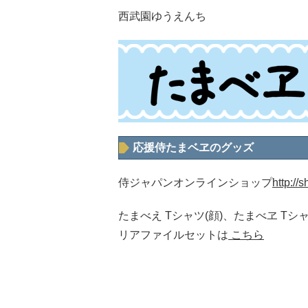
西武園ゆうえんち
応援侍たまベヱのグッズ
侍ジャパンオンラインショップ
http://
たまべえ Tシャツ(顔)、たまべヱ Tシ
リアファイルセットは
こちら