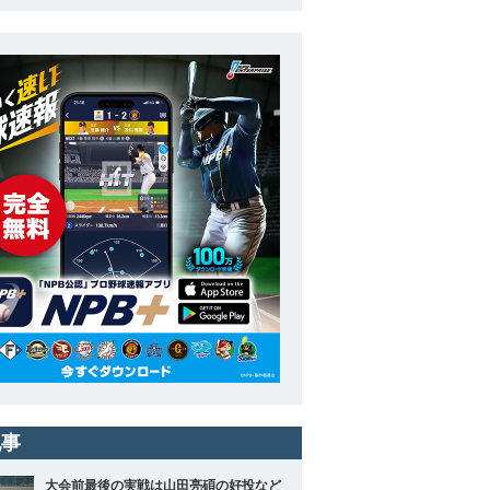
記事
大会前最後の実戦は山田亮碩の好投など