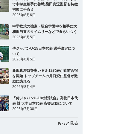
で中学生相手に善戦 桑田真澄監督も特徴
把握に手応え
2026年8月6日
中学軟式の強豪・駿台学園中を相手に大
和田与喜のタイムリーなどで食らいつく
2026年8月5日
侍ジャパンU-15日本代表 選手決定につ
いて
2026年8月5日
桑田真澄監督率いるU-12代表が直前合宿
を開始 トップチームの井口資仁監督が激
励に訪れる
2026年8月4日
「侍ジャパンU-18壮行試合」高校日本代
表 対 大学日本代表 応援活動について
2026年7月30日
もっと見る