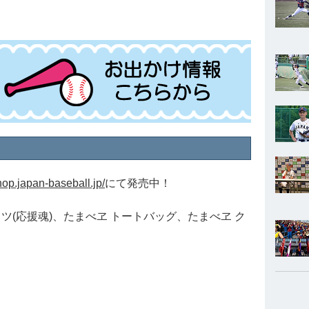
shop.japan-baseball.jp/
にて発売中！
ャツ(応援魂)、たまべヱ トートバッグ、たまべヱ ク