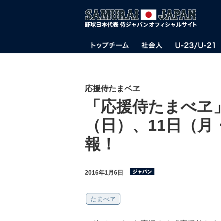
応援侍たまベヱ
「応援侍たまべヱ」
（日）、11日（月
報！
2016年1月6日
たまべヱ