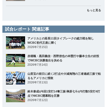
もっと見る
試合レポート 関連記事
アメリカとの延長11回タイブレークの総力戦を制し
WCBC初代王座に輝く
2026年7月15日
赤堀颯・黒田義信・西野啓也の本塁打や藤本士生の好投
でWCBC決勝進出を決める
2026年7月14日
山里宝の前日に続く2打点や大城海翔の三者連続三振で粘
るもアメリカに惜敗
2026年7月13日
鈴木泰成が6回1安打14奪三振 榊原七斗が5打数5安打4打
点でWCBC開幕戦を圧勝
2026年7月12日