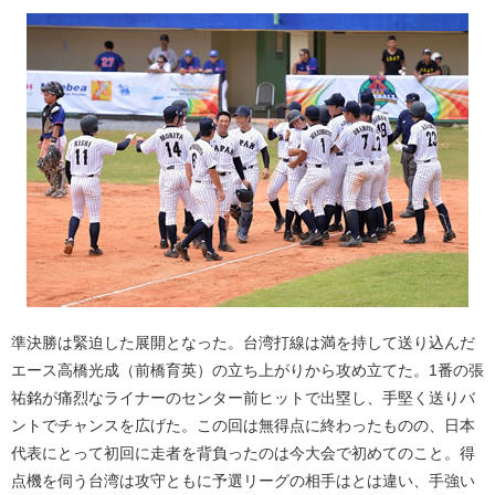
準決勝は緊迫した展開となった。台湾打線は満を持して送り込んだ
エース高橋光成（前橋育英）の立ち上がりから攻め立てた。1番の張
祐銘が痛烈なライナーのセンター前ヒットで出塁し、手堅く送りバ
ントでチャンスを広げた。この回は無得点に終わったものの、日本
代表にとって初回に走者を背負ったのは今大会で初めてのこと。得
点機を伺う台湾は攻守ともに予選リーグの相手はとは違い、手強い