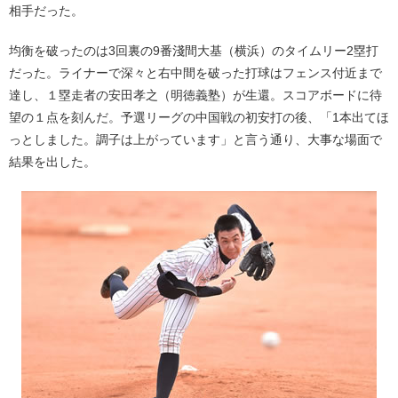
相手だった。
均衡を破ったのは3回裏の9番淺間大基（横浜）のタイムリー2塁打
だった。ライナーで深々と右中間を破った打球はフェンス付近まで
達し、１塁走者の安田孝之（明徳義塾）が生還。スコアボードに待
望の１点を刻んだ。予選リーグの中国戦の初安打の後、「1本出てほ
っとしました。調子は上がっています」と言う通り、大事な場面で
結果を出した。