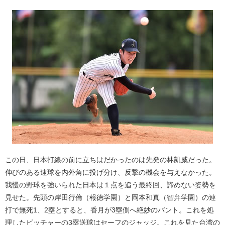
この日、日本打線の前に立ちはだかったのは先発の林凱威だった。
伸びのある速球を内外角に投げ分け、反撃の機会を与えなかった。
我慢の野球を強いられた日本は１点を追う最終回、諦めない姿勢を
見せた。先頭の岸田行倫（報徳学園）と岡本和真（智弁学園）の連
打で無死1、2塁とすると、香月が3塁側へ絶妙のバント。これを処
理したピッチャーの3塁送球はセーフのジャッジ。これを見た台湾の