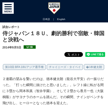
日本語
｜
English
試合レポート
侍ジャパン１８Ｕ、劇的勝利で宿敵・韓国
と決戦へ
2014年9月5日
第10回 BFA 18Uアジア選手権
チャイニーズ・タイペイ
�ｺ本健太朗
２連覇の望みを繋いだのは、德本健太朗（龍谷大平安）の一振りだ
った。「打った瞬間に抜けたと思いました」。レフト線に転がる間
に３塁から岡本和真（智弁学園）、そして２塁から香月一也（大阪
桐蔭）がサヨナラのホームを踏んだ。その瞬間、ナインがベンチを
飛び出し、ヒーローとなった徳本を迎えた。