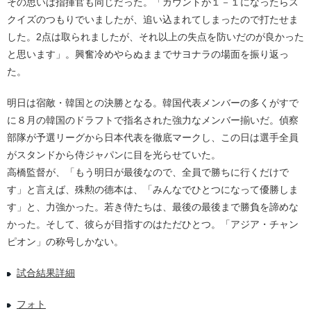
その思いは指揮官も同じだった。「カウントが１－１になったらス
クイズのつもりでいましたが、追い込まれてしまったので打たせま
した。2点は取られましたが、それ以上の失点を防いだのが良かった
と思います」。興奮冷めやらぬままでサヨナラの場面を振り返っ
た。
明日は宿敵・韓国との決勝となる。韓国代表メンバーの多くがすで
に８月の韓国のドラフトで指名された強力なメンバー揃いだ。偵察
部隊が予選リーグから日本代表を徹底マークし、この日は選手全員
がスタンドから侍ジャパンに目を光らせていた。
高橋監督が、「もう明日が最後なので、全員で勝ちに行くだけで
す」と言えば、殊勲の德本は、「みんなでひとつになって優勝しま
す」と、力強かった。若き侍たちは、最後の最後まで勝負を諦めな
かった。そして、彼らが目指すのはただひとつ。「アジア・チャン
ピオン」の称号しかない。
試合結果詳細
フォト