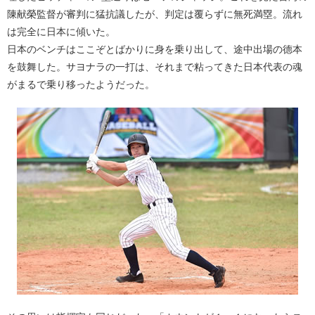
陳献榮監督が審判に猛抗議したが、判定は覆らずに無死満塁。流れ
は完全に日本に傾いた。
日本のベンチはここぞとばかりに身を乗り出して、途中出場の德本
を鼓舞した。サヨナラの一打は、それまで粘ってきた日本代表の魂
がまるで乗り移ったようだった。