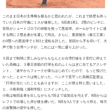
このまま日本が主導権を握るかと思われたが、これまで鉄壁を誇っ
ていた日本の守備にミスが連発した。5回表1死1、2塁のピンチに、
安田がショートゴロでの併殺を焦って悪送球。ボールがライトに達
する間に２塁走者が生還して同点。さらに、栗原陵矢（春江工業）
の3塁への悪送球で１対2と逆転を許した。初回から手を叩いて、大
声で歌う台湾ベンチが、これには一気に盛り上がった。
５回まで制球に苦しみながらもなんとか台湾打線を２安打に抑えて
いた高橋は、３番王崇穎の打球を右のふくらはぎに当てるアクシデ
ント。「途中からフォークが落ちはじめていたので、もっと投げた
かった」とエースは悔しがった。ベンチで見守った高橋広監督は、
「打球が当たったこともありますが、ここが替え時と思いました」
と、小島和哉（浦和学院）にスイッチした。
小島は毎回走者を出しながらも7回まで追加点を与えず、8回からは
レフトで出場した岸が後を継いだ。9回を3人できっちり抑え、味方
の攻撃陣の背中を押した。