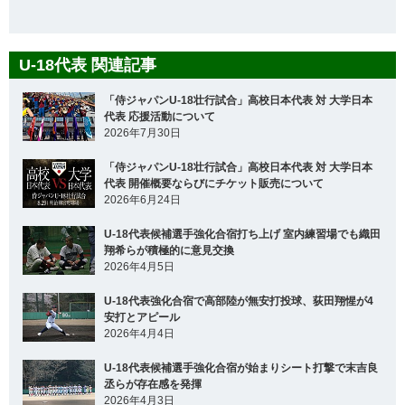
U-18代表 関連記事
「侍ジャパンU-18壮行試合」高校日本代表 対 大学日本
代表 応援活動について
2026年7月30日
「侍ジャパンU-18壮行試合」高校日本代表 対 大学日本
代表 開催概要ならびにチケット販売について
2026年6月24日
U-18代表候補選手強化合宿打ち上げ 室内練習場でも織田
翔希らが積極的に意見交換
2026年4月5日
U-18代表強化合宿で高部陸が無安打投球、荻田翔惺が4
安打とアピール
2026年4月4日
U-18代表候補選手強化合宿が始まりシート打撃で末吉良
丞らが存在感を発揮
2026年4月3日