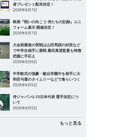
者プレゼント配布決定！
2026年8月7日
映画『戦いの向こう 侍たちの記録』ユニ
フォーム展示 開催決定！
2026年8月7日
大会前最後の実戦は山田亮碩の好投など
で中学生相手に善戦 桑田真澄監督も特徴
把握に手応え
2026年8月6日
中学軟式の強豪・駿台学園中を相手に大
和田与喜のタイムリーなどで食らいつく
2026年8月5日
侍ジャパンU-15日本代表 選手決定につ
いて
2026年8月5日
もっと見る