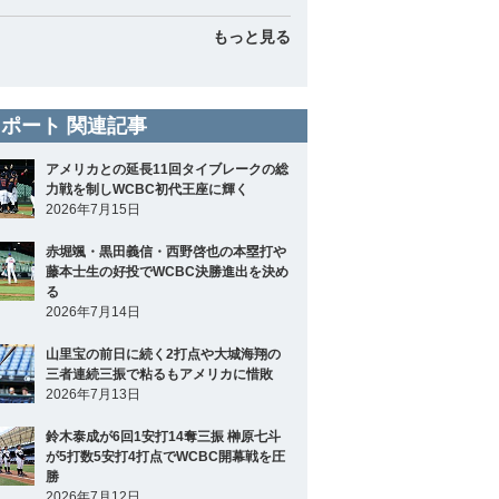
もっと見る
ポート 関連記事
アメリカとの延長11回タイブレークの総
力戦を制しWCBC初代王座に輝く
2026年7月15日
赤堀颯・黒田義信・西野啓也の本塁打や
藤本士生の好投でWCBC決勝進出を決め
る
2026年7月14日
山里宝の前日に続く2打点や大城海翔の
三者連続三振で粘るもアメリカに惜敗
2026年7月13日
鈴木泰成が6回1安打14奪三振 榊原七斗
が5打数5安打4打点でWCBC開幕戦を圧
勝
2026年7月12日