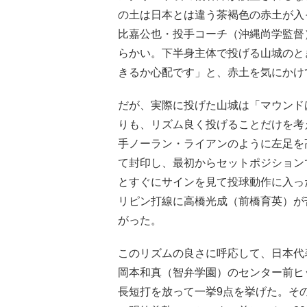
の土は日本とは違う茶褐色の赤土が入
比嘉公也・投手コーチ（沖縄尚学監督
らかい。下半身主体で投げる山城のと
きるか心配です」と、赤土を気にかけ
だが、実際に投げた山城は「マウンド
りも、リズム良く投げることだけを考
手ノーラン・ライアンのように左足を
て封印し、最初からセットポジション
とすぐにサインを見て投球動作に入っ
リピン打線に高橋光成（前橋育英）が
がった。
このリズムの良さに呼応して、日本代表
岡本和真（智弁学園）のセンター前ヒ
長短打を放って一挙9点を挙げた。そ