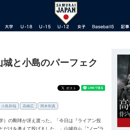
山城と小島のパーフェク
小島和哉
高橋広
岡本和真
学）の剛球が冴え渡った。「今日は『ライアン投
とだけを考えて投げました。」山城自ら「“ノー”ラ