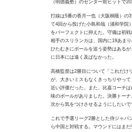
（明徳義塾）のセンター前ヒットで20
打線は5番の香月一也（大阪桐蔭）の3
て4回から投げた小島和哉（浦和学院
をパーフェクトに抑えた。守備は初戦
相手のスリランカは、国内に19あま
ひたむきにボールを追う姿勢はあるが
に日本には遠く及ばなかった。
高橋監督は2勝目について「これだけ
が、大きいミスもなくきっちりやって
近い評価だった。また、比嘉コーチは
味のボールがありました。決勝トーナ
次から気をつけさせるようにしたいで
これで予選リーグ2勝とした侍ジャパン
ら中国と対戦する。マウンドにはまだ