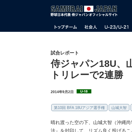
試合レポート
侍ジャパン18U、
トリレーで2連勝
2014年9月2日
第10回 BFA 18Uアジア選手権
山城大智
晴れ渡った空の下、山城大智（沖縄尚
法』を封印して、リズム良く投げるこ