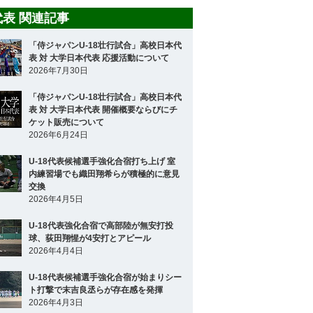
8代表 関連記事
「侍ジャパンU-18壮行試合」高校日本代
表 対 大学日本代表 応援活動について
2026年7月30日
「侍ジャパンU-18壮行試合」高校日本代
表 対 大学日本代表 開催概要ならびにチ
ケット販売について
2026年6月24日
U-18代表候補選手強化合宿打ち上げ 室
内練習場でも織田翔希らが積極的に意見
交換
2026年4月5日
U-18代表強化合宿で高部陸が無安打投
球、荻田翔惺が4安打とアピール
2026年4月4日
U-18代表候補選手強化合宿が始まりシー
ト打撃で末吉良丞らが存在感を発揮
2026年4月3日