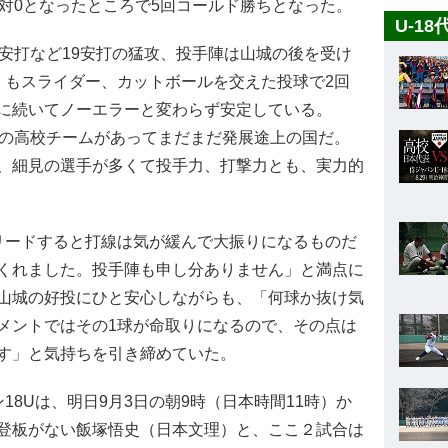
対0となったところで5回コールド勝ちとなった。
U-1
安打など19安打の猛攻、投手陣は山城の後を受け
）もスライダー、カットボールを交えた投球で2回
に続いてノーエラーと変わらず安定している。
りの高校チームがあってまだまだ発展途上の国だ。
、細見の選手が多くて投手力、打撃力とも、実力的
リードすると打線は気が緩んで大振りになるものだ
くれました。投手陣も申し分ありません」と満点に
山城の好投にひと安心しながらも、「何球か抜け気
メントではその1球が命取りになるので、その点は
す」と気持ちを引き締めていた。
18Uは、明日9月3日の朝9時（日本時間11時）か
登板がない飯塚悟史（日本文理）と、ここ２試合は