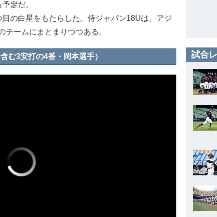
る予定だ。
つ目の白星をもたらした。侍ジャパン18Uは、アジ
のチームにまとまりつつある。
試合レ
含む3安打の4番・岡本選手）