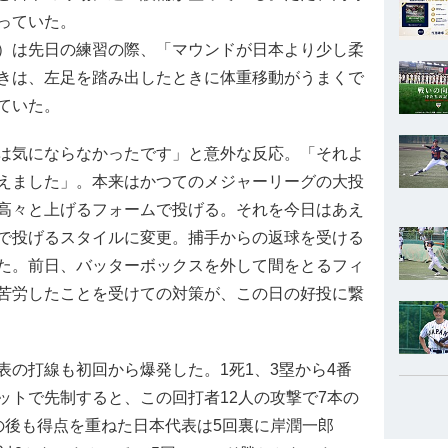
っていた。
）は先日の練習の際、「マウンドが日本より少し柔
きは、左足を踏み出したときに体重移動がうまくで
ていた。
は気にならなかったです」と意外な反応。「それよ
えました」。本来はかつてのメジャーリーグの大投
高々と上げるフォームで投げる。それを今日はあえ
で投げるスタイルに変更。捕手からの返球を受ける
た。前日、バッターボックスを外して間をとるフィ
苦労したことを受けての対策が、この日の好投に繋
の打線も初回から爆発した。1死1、3塁から4番
ットで先制すると、この回打者12人の攻撃で7本の
の後も得点を重ねた日本代表は5回裏に岸潤一郎