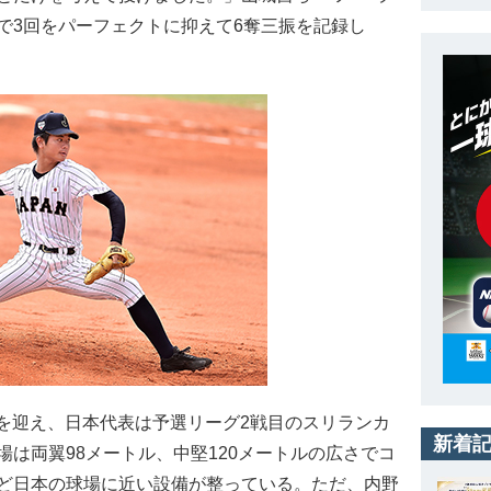
で3回をパーフェクトに抑えて6奪三振を記録し
2日目を迎え、日本代表は予選リーグ2戦目のスリランカ
新着
は両翼98メートル、中堅120メートルの広さでコ
ど日本の球場に近い設備が整っている。ただ、内野