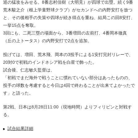
巡の猛攻をみせる。8番志村佳樹（大明見）が四球で出塁。続く9番
荒木駿之介（根上学童野球クラブ）がセカンドへの内野安打を放つ
と、その後相手の失策や四球が続き得点を重ね、結局この回8安打、
一挙15点を奪取。
3回にも、二死三塁の場面から、3番増田の左前打、4番岡本徹真
（丘の上トータス）の内野安打で2点を追加。
投げては、増田、荒木飛、岡本の3投手による1安打完封リレーで、
20対0で初戦のインドネシア戦を白星で飾った。
試合後、仁志敏久監督は、
「初戦でまだ海外で戦うことに慣れていない部分はあったものの、
投手の球数を考慮すると今日は4回で終わることが出来てよかったで
す」と語った。
第2戦、日本は8月28日11:00（現地時間）よりフィリピンと対戦す
る。
試合結果詳細