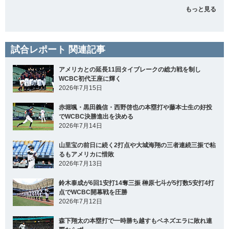
もっと見る
試合レポート 関連記事
アメリカとの延長11回タイブレークの総力戦を制し
WCBC初代王座に輝く
2026年7月15日
赤堀颯・黒田義信・西野啓也の本塁打や藤本士生の好投
でWCBC決勝進出を決める
2026年7月14日
山里宝の前日に続く2打点や大城海翔の三者連続三振で粘
るもアメリカに惜敗
2026年7月13日
鈴木泰成が6回1安打14奪三振 榊原七斗が5打数5安打4打
点でWCBC開幕戦を圧勝
2026年7月12日
森下翔太の本塁打で一時勝ち越すもベネズエラに敗れ連