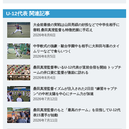
U-12代表 関連記事
大会前最後の実戦は山田亮碩の好投などで中学生相手に
善戦 桑田真澄監督も特徴把握に手応え
2026年8月6日
中学軟式の強豪・駿台学園中を相手に大和田与喜のタイ
ムリーなどで食らいつく
2026年8月5日
桑田真澄監督率いるU-12代表が直前合宿を開始 トップチ
ームの井口資仁監督が激励に訪れる
2026年8月4日
桑田真澄監督イズムが注入された2日目 “練習キャプテ
ン”の中村太陽を中心にチーム力が加速
2026年7月12日
桑田真澄監督のもと「最高のチーム」を目指してU-12代
表15選手が始動
2026年7月11日