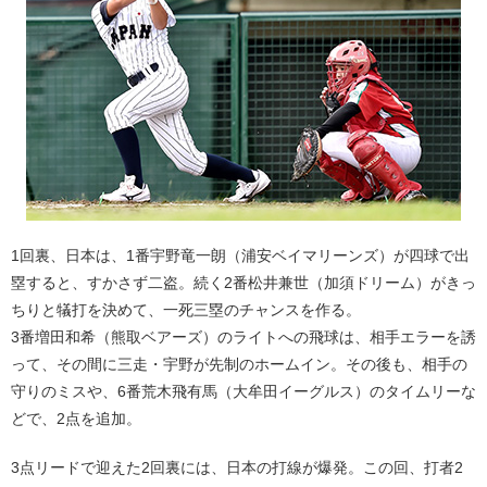
1回裏、日本は、1番宇野竜一朗（浦安ベイマリーンズ）が四球で出
塁すると、すかさず二盗。続く2番松井兼世（加須ドリーム）がきっ
ちりと犠打を決めて、一死三塁のチャンスを作る。
3番増田和希（熊取ベアーズ）のライトへの飛球は、相手エラーを誘
って、その間に三走・宇野が先制のホームイン。その後も、相手の
守りのミスや、6番荒木飛有馬（大牟田イーグルス）のタイムリーな
どで、2点を追加。
3点リードで迎えた2回裏には、日本の打線が爆発。この回、打者2