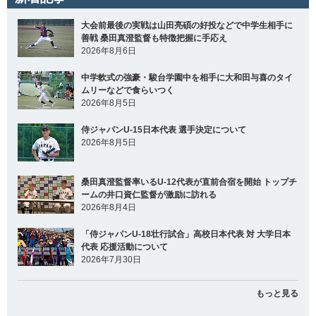
大会前最後の実戦は山田亮碩の好投などで中学生相手に
善戦 桑田真澄監督も特徴把握に手応え
2026年8月6日
中学軟式の強豪・駿台学園中を相手に大和田与喜のタイ
ムリーなどで食らいつく
2026年8月5日
侍ジャパンU-15日本代表 選手決定について
2026年8月5日
桑田真澄監督率いるU-12代表が直前合宿を開始 トップチ
ームの井口資仁監督が激励に訪れる
2026年8月4日
「侍ジャパンU-18壮行試合」高校日本代表 対 大学日本
代表 応援活動について
2026年7月30日
もっと見る