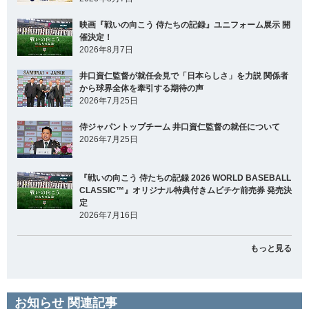
映画『戦いの向こう 侍たちの記録』ユニフォーム展示 開
催決定！
2026年8月7日
井口資仁監督が就任会見で「日本らしさ」を力説 関係者
から球界全体を牽引する期待の声
2026年7月25日
侍ジャパントップチーム 井口資仁監督の就任について
2026年7月25日
『戦いの向こう 侍たちの記録 2026 WORLD BASEBALL
CLASSIC™』オリジナル特典付きムビチケ前売券 発売決
定
2026年7月16日
もっと見る
お知らせ 関連記事