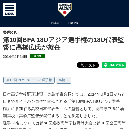
日本語
｜
English
選手発表
第10回BFA 18Uアジア選手権の18U代表監
督に高橋広氏が就任
2014年4月14日
第10回 BFA 18Uアジア選手権
高橋広
日本高等学校野球連盟（奥島孝康会長）では、2014年9月1日から7
日までタイ・バンコクで開催される「第10回BFA 18Uアジア選手
権」に参加する高校日本代表チ－ムの監督として、徳島県立鳴門渦
潮高校・高橋広監督が就任することを決定しました。
選手18名については第86回選抜高等学校野球大会と第96回全国高等