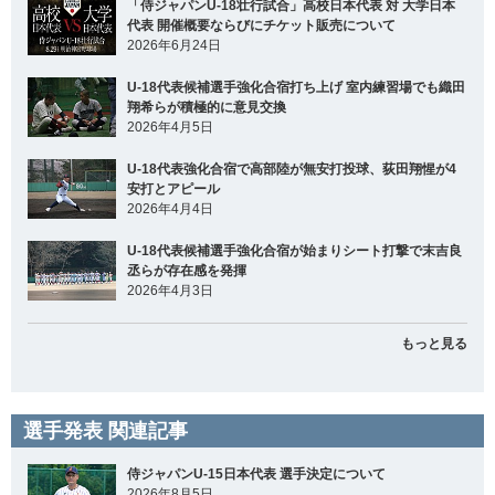
「侍ジャパンU-18壮行試合」高校日本代表 対 大学日本
代表 開催概要ならびにチケット販売について
2026年6月24日
U-18代表候補選手強化合宿打ち上げ 室内練習場でも織田
翔希らが積極的に意見交換
2026年4月5日
U-18代表強化合宿で高部陸が無安打投球、荻田翔惺が4
安打とアピール
2026年4月4日
U-18代表候補選手強化合宿が始まりシート打撃で末吉良
丞らが存在感を発揮
2026年4月3日
もっと見る
選手発表 関連記事
侍ジャパンU-15日本代表 選手決定について
2026年8月5日