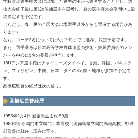
学校野球選手権大会に出場した選手の中から選考することとし、選
抜大会終了後に第1次候補選手を選考し、夏の選手権大会期間中に最
終決定する予定です。
（ただし、春、夏の全国大会出場選手以外からも選考する場合があ
ります）
なお、コーチ2名については5月下旬までに選考、決定予定です。
また、選手選考は日本高等学校野球連盟の技術・振興委員会のメン
バ－を中心に9名の委員が担当します。
18Uアジア選手権はチャイニーズタイペイ、香港、韓国、パキスタ
ン、フィリピン、中国、日本、タイの8ヵ国・地域が参加の予定で
す。
髙橋広監督の経歴は次の通り。
高橋広監督経歴
1955年2月4日 愛媛県生まれ 59歳
1980年から鳴門市立鳴門工業高校（現徳島県立鳴門渦潮高校）野球
部監督に就任し現在に至る。