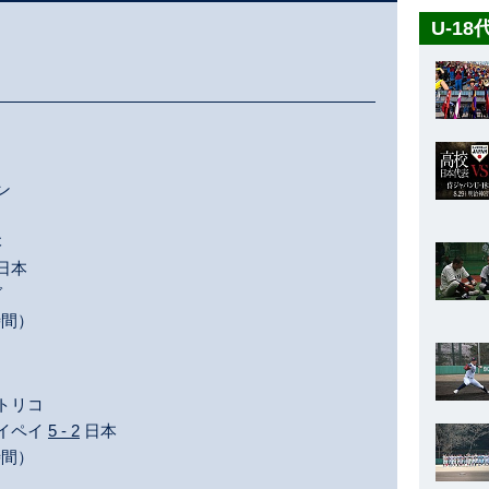
U-1
ン
本
日本
ダ
時間）
トリコ
タイペイ
5 - 2
日本
時間）