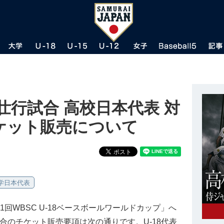
8壮行試合 高校日本代表 対
ケット販売について
大学日本代表
回WBSC U-18ベースボールワールドカップ」へ
試合のチケット販売要項は次の通りです。U-18代表