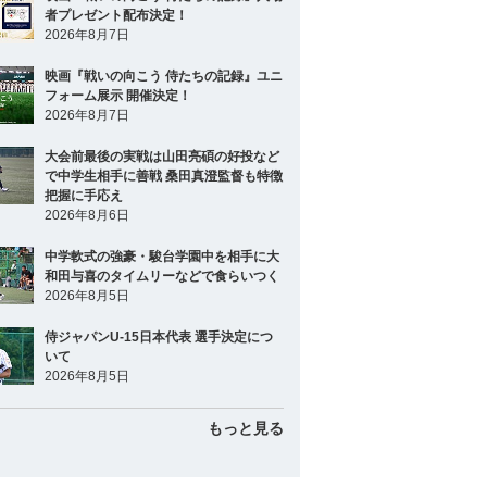
者プレゼント配布決定！
2026年8月7日
映画『戦いの向こう 侍たちの記録』ユニ
フォーム展示 開催決定！
2026年8月7日
大会前最後の実戦は山田亮碩の好投など
で中学生相手に善戦 桑田真澄監督も特徴
把握に手応え
2026年8月6日
中学軟式の強豪・駿台学園中を相手に大
和田与喜のタイムリーなどで食らいつく
2026年8月5日
侍ジャパンU-15日本代表 選手決定につ
いて
2026年8月5日
もっと見る