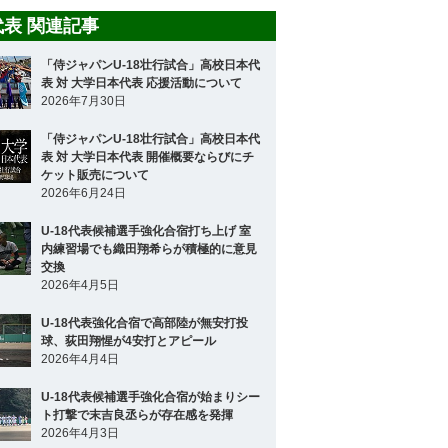
8代表 関連記事
「侍ジャパンU-18壮行試合」高校日本代
表 対 大学日本代表 応援活動について
2026年7月30日
「侍ジャパンU-18壮行試合」高校日本代
表 対 大学日本代表 開催概要ならびにチ
ケット販売について
2026年6月24日
U-18代表候補選手強化合宿打ち上げ 室
内練習場でも織田翔希らが積極的に意見
交換
2026年4月5日
U-18代表強化合宿で高部陸が無安打投
球、荻田翔惺が4安打とアピール
2026年4月4日
U-18代表候補選手強化合宿が始まりシー
ト打撃で末吉良丞らが存在感を発揮
2026年4月3日