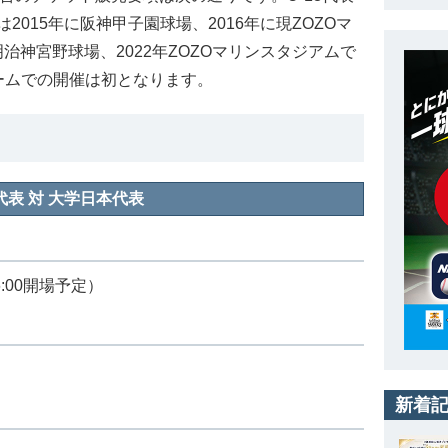
015年に阪神甲子園球場、2016年に現ZOZOマ
明治神宮野球場、2022年ZOZOマリンスタジアムで
ームでの開催は初となります。
代表 対 大学日本代表
6:00開場予定）
新着