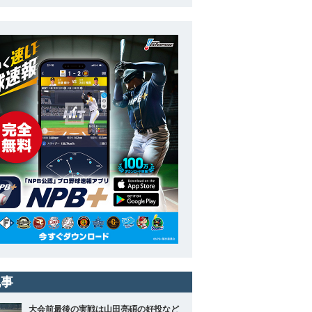
記事
大会前最後の実戦は山田亮碩の好投など