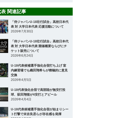
8代表 関連記事
「侍ジャパンU-18壮行試合」高校日本代
表 対 大学日本代表 応援活動について
2026年7月30日
「侍ジャパンU-18壮行試合」高校日本代
表 対 大学日本代表 開催概要ならびにチ
ケット販売について
2026年6月24日
U-18代表候補選手強化合宿打ち上げ 室
内練習場でも織田翔希らが積極的に意見
交換
2026年4月5日
U-18代表強化合宿で高部陸が無安打投
球、荻田翔惺が4安打とアピール
2026年4月4日
U-18代表候補選手強化合宿が始まりシー
ト打撃で末吉良丞らが存在感を発揮