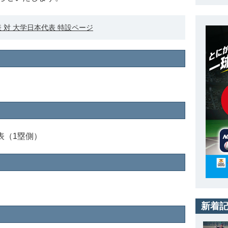
表 対 大学日本代表 特設ページ
表（1塁側）
新着