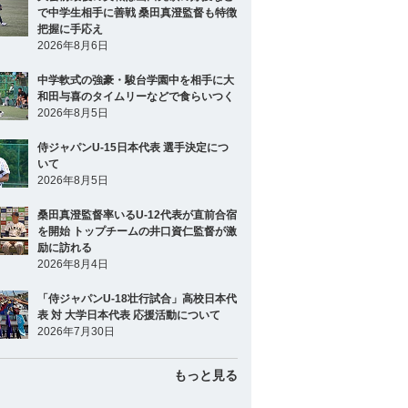
で中学生相手に善戦 桑田真澄監督も特徴
把握に手応え
2026年8月6日
中学軟式の強豪・駿台学園中を相手に大
和田与喜のタイムリーなどで食らいつく
2026年8月5日
侍ジャパンU-15日本代表 選手決定につ
いて
2026年8月5日
桑田真澄監督率いるU-12代表が直前合宿
を開始 トップチームの井口資仁監督が激
励に訪れる
2026年8月4日
「侍ジャパンU-18壮行試合」高校日本代
表 対 大学日本代表 応援活動について
2026年7月30日
もっと見る