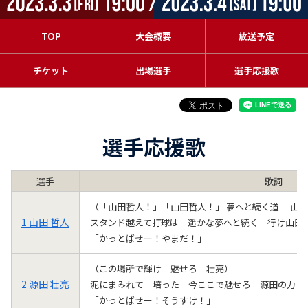
TOP
大会概要
放送予定
チケット
出場選手
選手応援歌
選手応援歌
選手
歌詞
（「山田哲人！」「山田哲人！」 夢へと続く道 「山
1 山田 哲人
スタンド越えて打球は 遥かな夢へと続く 行け山
「かっとばせー！やまだ！」
（この場所で輝け 魅せろ 壮亮）
2 源田 壮亮
泥にまみれて 培った 今ここで魅せろ 源田の力
「かっとばせー！そうすけ！」