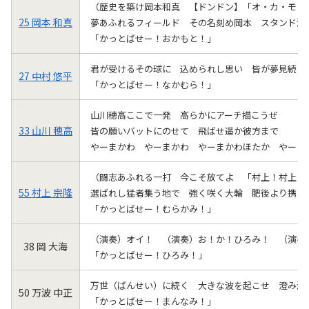
（歴史を築け岡本和真 【ドンドン】「オ・カ・モト
25 岡本 和真
夢あふれるフィールド その名刻め岡本 スタンド湧か
「かっとばせー！おかもと！」
君が受けるその球に 込められし思い 皆が夢見続け
27 中村 悠平
「かっとばせー！なかむら！」
山川穂高ここで一発 高らかにアーチ描こうぜ
33 山川 穂高
皆の願いバットにのせて 飛ばせ遥か彼方まで
やーまかわ やーまかわ やーまかわほたか やーま
（闘志あふれる一打 今こそ放てよ 「村上！村上！
55 村上 宗隆
選ばれし猛者集う地で 強く咲く大輪 肥後より携え
「かっとばせー！むらかみ！」
（演奏）オイ！ （演奏）お！か！ひろみ！ （演奏
38 岡 大海
「かっとばせー！ひろみ！」
万世（ばんせい）に続く 大きな波を起こせ 澄み渡
50 万波 中正
「かっとばせー！まんなみ！」