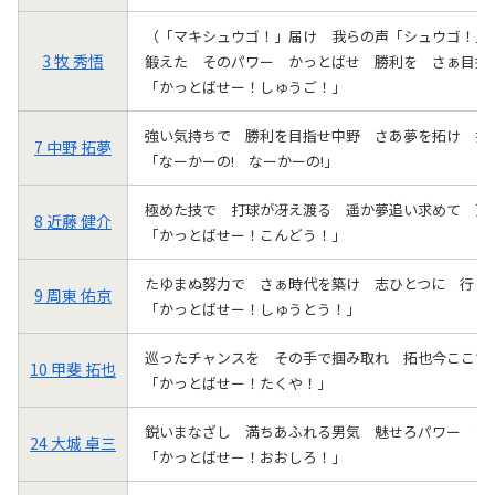
（「マキシュウゴ！」届け 我らの声「シュウゴ！」
3 牧 秀悟
鍛えた そのパワー かっとばせ 勝利を さぁ目指
「かっとばせー！しゅうご！」
強い気持ちで 勝利を目指せ中野 さあ夢を拓け 打
7 中野 拓夢
「なーかーの! なーかーの!」
極めた技で 打球が冴え渡る 遥か夢追い求めて 頂
8 近藤 健介
「かっとばせー！こんどう！」
たゆまぬ努力で さぁ時代を築け 志ひとつに 行（
9 周東 佑京
「かっとばせー！しゅうとう！」
巡ったチャンスを その手で掴み取れ 拓也今ここで
10 甲斐 拓也
「かっとばせー！たくや！」
鋭いまなざし 満ちあふれる男気 魅せろパワー フ
24 大城 卓三
「かっとばせー！おおしろ！」