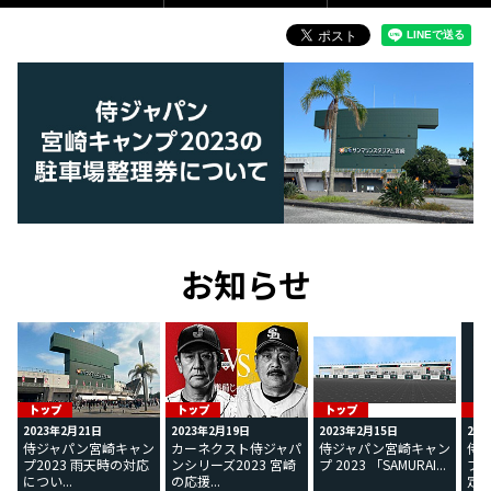
お知らせ
2023年2月21日
2023年2月19日
2023年2月15日
202
侍ジャパン宮崎キャン
カーネクスト侍ジャパ
侍ジャパン宮崎キャン
侍
プ2023 雨天時の対応
ンシリーズ2023 宮崎
プ 2023 「SAMURAI...
プ2
につい...
の応援...
定枚