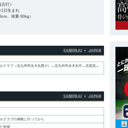
投左打）
9月1日生まれ
8cm、体重 80kg）
ルクラブ（北九州市永犬丸西小）→北九州市永犬丸中→北筑高→
ルクラブの体験に行ってから
た投球