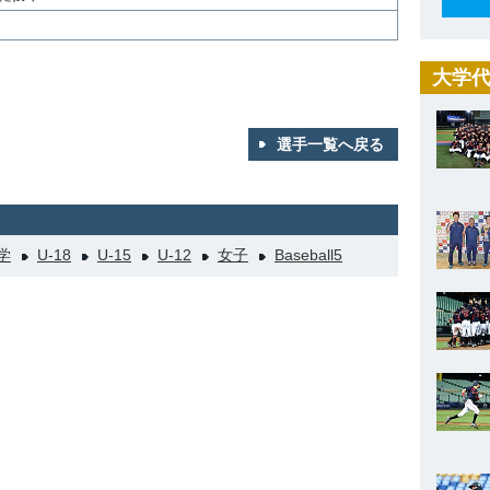
大学代
選手一覧へ戻る
学
U-18
U-15
U-12
女子
Baseball5