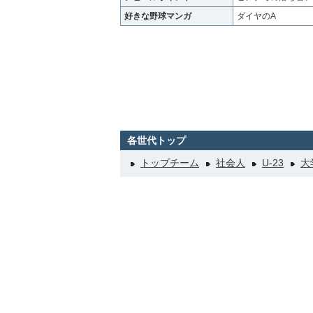
好きな野球マンガ
ダイヤのA
各世代トップ
トップチーム
社会人
U-23
大