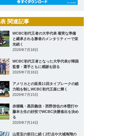
表 関連記事
WCBC初代王者の大学代表 着実な準備
と継承される勝者のメンタリティーで栄
光続く
2026年7月18日
WCBC初代王者となった大学代表が帰国
監督・選手ともに感謝を語る
2026年7月16日
アメリカとの延長11回タイブレークの総
力戦を制しWCBC初代王座に輝く
2026年7月15日
赤堀颯・黒田義信・西野啓也の本塁打や
藤本士生の好投でWCBC決勝進出を決め
る
2026年7月14日
山里宝の前日に続く2打点や大城海翔の