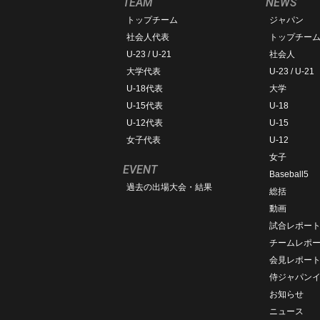
TEAM
NEWS
トップチーム
ジャパン
社会人代表
トップチー
U-23 / U-21
社会人
大学代表
U-23 / U-21
U-18代表
大学
U-15代表
U-18
U-12代表
U-15
女子代表
U-12
女子
EVENT
Baseball5
過去の出場大会・結果
総括
動画
試合レポー
チームレポ
会見レポー
侍ジャパン
お知らせ
ニュース