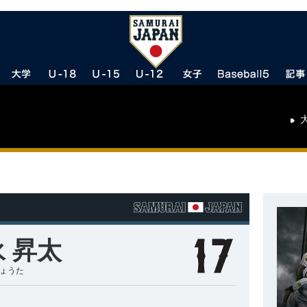
 昇太
しょうた