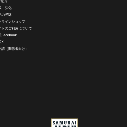
HER
成・強化
界の野球
ンラインショップ
イトのご利用について
Facebook
式X
D申請（関係者向け）