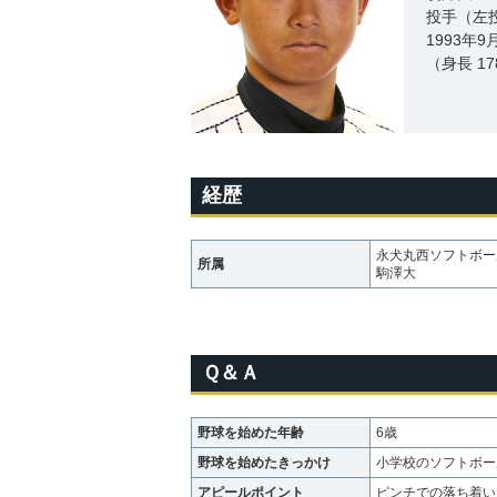
投手（左
1993年
（身長 17
経歴
永犬丸西ソフトボー
所属
駒澤大
Ｑ＆Ａ
野球を始めた年齢
6歳
野球を始めたきっかけ
小学校のソフトボー
アピールポイント
ピンチでの落ち着い