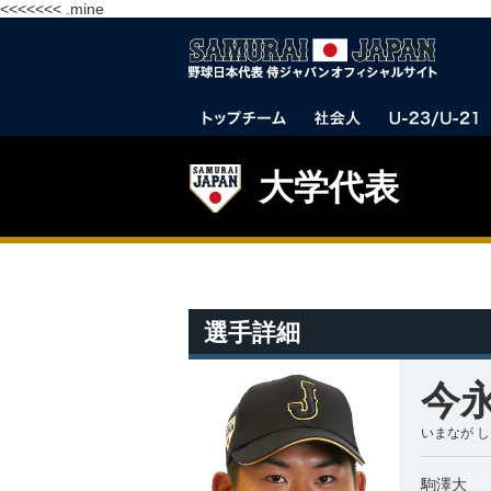
<<<<<<< .mine
大学代表
選手詳細
今永
いまなが 
駒澤大