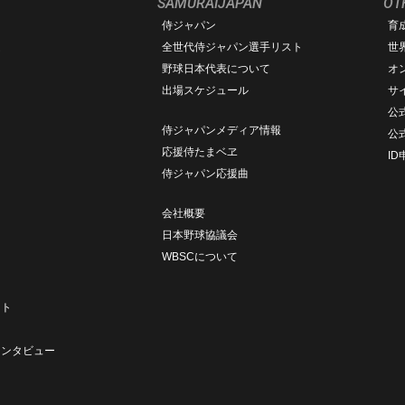
SAMURAIJAPAN
OT
侍ジャパン
育
ム
全世代侍ジャパン選手リスト
世
野球日本代表について
オ
出場スケジュール
サ
公式
侍ジャパンメディア情報
公
応援侍たまベヱ
I
侍ジャパン応援曲
会社概要
日本野球協議会
WBSCについて
ト
ート
ト
インタビュー