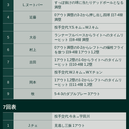
すっぽ抜けの球に当たりデッドボールとなる
3
L.ヌートバー
満塁
0アウト満塁の3-2から押し出し四球 日7-4韓
4
近藤
満塁
投手交代:Y.S.キム→W.J.キム
ランナーフルベースからライトへのタイムリ
5
大谷
ーヒット 日8-4韓 満塁
0アウト満塁の0-2からレフトへの犠牲フライ
6
村上
を放つ 日9-4韓 1アウト1,2塁
1アウト1,2塁の1-0からライトへのタイムリ
7
吉田
ーヒット 日10-4韓 1,2塁
投手交代:W.J.キム→W.Y.チョン
1アウト1,2塁の1-2からレフトへのタイムリ
8
岡本
ーヒット 日11-4韓 1,3塁
9
牧
5-4-3のダブルプレー 3アウト
7回表
投手交代:今永→宇田川
1
J.チェ
見逃し三振 1アウト