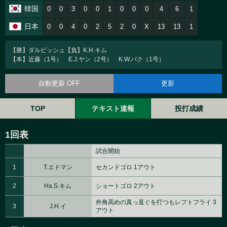
韓国
0
0
3
0
0
1
0
0
0
4
6
1
日本
0
0
4
0
2
5
2
0
X
13
13
1
【勝】ダルビッシュ【負】K.H.キム
【本】近藤（1号） E.J.ヤン（2号） K.W.パク（1号）
自動更新 OFF
更新
TOP
テキスト速報
投打成績
1回表
試合開始
1
T.エドマン
セカンドゴロ 1アウト
2
Ha.S.キム
ショートゴロ 2アウト
外角高めの真っ直ぐを打つもレフトフライ 3
3
J.H.イ
アウト