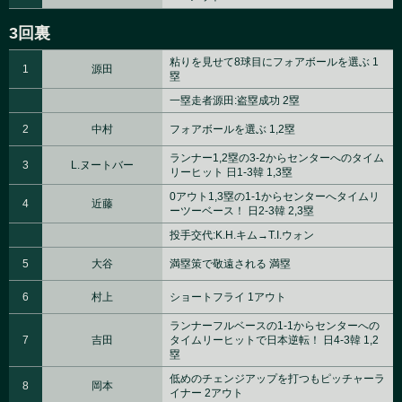
3回裏
粘りを見せて8球目にフォアボールを選ぶ 1
1
源田
塁
一塁走者源田:盗塁成功 2塁
2
中村
フォアボールを選ぶ 1,2塁
ランナー1,2塁の3-2からセンターへのタイム
3
L.ヌートバー
リーヒット 日1-3韓 1,3塁
0アウト1,3塁の1-1からセンターへタイムリ
4
近藤
ーツーベース！ 日2-3韓 2,3塁
投手交代:K.H.キム→T.I.ウォン
5
大谷
満塁策で敬遠される 満塁
6
村上
ショートフライ 1アウト
ランナーフルベースの1-1からセンターへの
7
吉田
タイムリーヒットで日本逆転！ 日4-3韓 1,2
塁
低めのチェンジアップを打つもピッチャーラ
8
岡本
イナー 2アウト