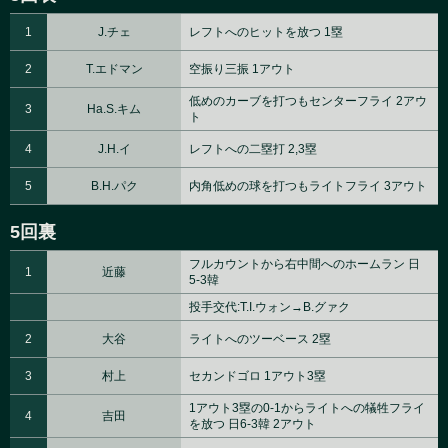
1
J.チェ
レフトへのヒットを放つ 1塁
2
T.エドマン
空振り三振 1アウト
低めのカーブを打つもセンターフライ 2アウ
3
Ha.S.キム
ト
4
J.H.イ
レフトへの二塁打 2,3塁
5
B.H.パク
内角低めの球を打つもライトフライ 3アウト
5回裏
フルカウントから右中間へのホームラン 日
1
近藤
5-3韓
投手交代:T.I.ウォン→B.グァク
2
大谷
ライトへのツーベース 2塁
3
村上
セカンドゴロ 1アウト3塁
1アウト3塁の0-1からライトへの犠牲フライ
4
吉田
を放つ 日6-3韓 2アウト