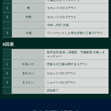
守備交代:レフトJ.H.チェ
1
牧
セカンドゴロ 1アウト
2
中野
セカンドゴロ 2アウト
中村→代打:大城
3
大城
ワンバウンドした球を空振り三振 3アウト
9回表
投手交代:松井→高橋宏 守備変更:大城→キ
ャッチャー
1
K.W.パク
空振りの三振を喫する 1アウト
2
B.H.カン
セカンドゴロ 2アウト
3
E.J.ヤン
ショートゴロ 3アウト
試合終了