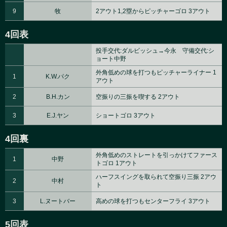
9
牧
2アウト1,2塁からピッチャーゴロ 3アウト
4回表
投手交代:ダルビッシュ→今永 守備交代:シ
ョート中野
外角低めの球を打つもピッチャーライナー 1
1
K.W.パク
アウト
2
B.H.カン
空振りの三振を喫する 2アウト
3
E.J.ヤン
ショートゴロ 3アウト
4回裏
外角低めのストレートを引っかけてファース
1
中野
トゴロ 1アウト
ハーフスイングを取られて空振り三振 2アウ
2
中村
ト
3
L.ヌートバー
高めの球を打つもセンターフライ 3アウト
5回表