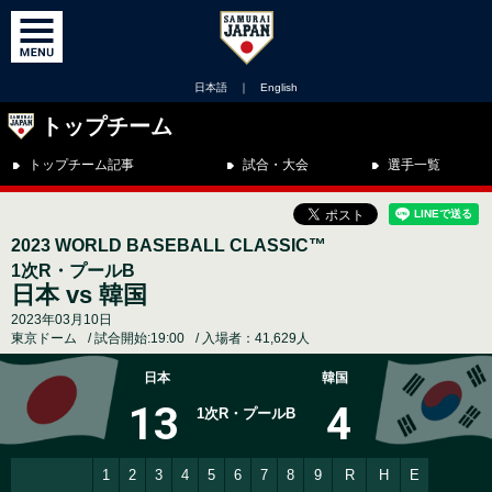
日本語
｜
English
トップチーム
トップチーム記事
試合・大会
選手一覧
2023 WORLD BASEBALL CLASSIC™
1次R・プールB
日本 vs 韓国
2023年03月10日
東京ドーム
試合開始:19:00
入場者：41,629人
日本
韓国
13
4
1次R・プールB
1
2
3
4
5
6
7
8
9
R
H
E