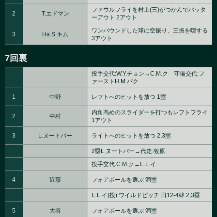
ファウルフライを村上(三)がつかんでバッタ
2
T.エドマン
ーアウト 2アウト
ワンバウンドした球に空振り、三振を喫する
3
Ha.S.キム
3アウト
7回裏
投手交代:W.Y.チョン→C.M.ク 守備交代:フ
ァーストH.M.パク
1
中野
レフトへのヒットを放つ 1塁
内角高めのスライダーを打つもレフトフライ
2
中村
1アウト
3
L.ヌートバー
ライトへのヒットを放つ 2,3塁
2塁L.ヌートバー→代走:牧原
投手交代:C.M.ク→E.L.イ
4
近藤
フォアボールを選ぶ 満塁
E.L.イ(投):ワイルドピッチ 日12-4韓 2,3塁
5
大谷
フォアボールを選ぶ 満塁