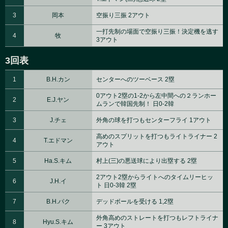
3
岡本
空振り三振 2アウト
一打先制の場面で空振り三振！決定機を逃す
4
牧
3アウト
3回表
1
B.H.カン
センターへのツーベース 2塁
0アウト2塁の1-2から左中間への２ランホー
2
E.J.ヤン
ムランで韓国先制！ 日0-2韓
3
J.チェ
外角の球を打つもセンターフライ 1アウト
高めのスプリットを打つもライトライナー 2
4
T.エドマン
アウト
5
Ha.S.キム
村上(三)の悪送球により出塁する 2塁
2アウト2塁からライトへのタイムリーヒッ
6
J.H.イ
ト 日0-3韓 2塁
7
B.H.パク
デッドボールを受ける 1,2塁
外角高めのストレートを打つもレフトライナ
8
Hyu.S.キム
ー 3アウト