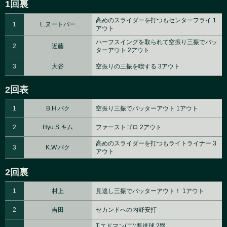
1回裏
高めのスライダーを打つもセンターフライ 1
1
L.ヌートバー
アウト
ハーフスイングを取られて空振り三振でバッ
2
近藤
ターアウト 2アウト
3
大谷
空振りの三振を喫する 3アウト
2回表
1
B.H.パク
空振り三振でバッターアウト 1アウト
2
Hyu.S.キム
ファーストゴロ 2アウト
高めのスライダーを打つもライトライナー 3
3
K.W.パク
アウト
2回裏
1
村上
見逃し三振でバッターアウト！ 1アウト
2
吉田
セカンドへの内野安打
T.エドマン(二):悪送球 2塁