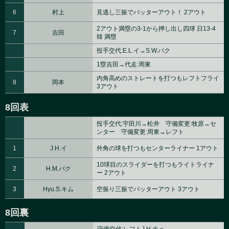
6
村上
見逃し三振でバッターアウト！ 2アウト
2アウト満塁の3-1から押し出し四球 日13-4
7
吉田
韓 満塁
投手交代:E.L.イ→S.W.パク
1塁吉田→代走:周東
内角高めのストレートを打つもレフトフライ
8
岡本
3アウト
8回表
投手交代:宇田川→松井 守備変更:牧原→セ
ンター 守備変更:周東→レフト
1
J.H.イ
外角の球を打つもセンターライナー 1アウト
10球目のスライダーを打つもライトライナ
2
H.M.パク
ー 2アウト
3
Hyu.S.キム
空振り三振でバッターアウト 3アウト
8回裏