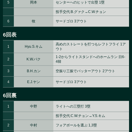
5
岡本
センターへのヒットで出塁 1塁
投手交代:B.グァク→C.W.チョン
6
牧
サードゴロ 3アウト
6回表
高めのストレートを打つもレフトフライ 1ア
1
Hyu.S.キム
ウト
1-2からライトスタンドへのホームラン 日6-
2
K.W.パク
4韓
3
B.H.カン
空振り三振でバッターアウト 2アウト
4
E.J.ヤン
サードゴロ 3アウト
6回裏
1
中野
ライトへの三塁打 3塁
投手交代:C.W.チョン→Y.S.キム
2
中村
フォアボールを選ぶ 1,3塁