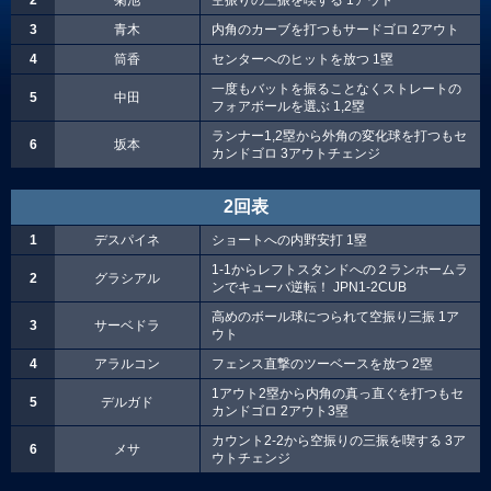
2
菊池
空振りの三振を喫する 1アウト
3
青木
内角のカーブを打つもサードゴロ 2アウト
4
筒香
センターへのヒットを放つ 1塁
一度もバットを振ることなくストレートの
5
中田
フォアボールを選ぶ 1,2塁
ランナー1,2塁から外角の変化球を打つもセ
6
坂本
カンドゴロ 3アウトチェンジ
2回表
1
デスパイネ
ショートへの内野安打 1塁
1-1からレフトスタンドへの２ランホームラ
2
グラシアル
ンでキューバ逆転！ JPN1-2CUB
高めのボール球につられて空振り三振 1ア
3
サーベドラ
ウト
4
アラルコン
フェンス直撃のツーベースを放つ 2塁
1アウト2塁から内角の真っ直ぐを打つもセ
5
デルガド
カンドゴロ 2アウト3塁
カウント2-2から空振りの三振を喫する 3ア
6
メサ
ウトチェンジ