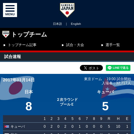
日本語
｜
English
トップチーム
トップチーム記事
試合・大会
選手一覧
試合速報
東京ドーム 19:00 試合開始
2017年03月14日
入場者：32,717人
日本
キューバ
２次ラウンド
8
5
プールＥ
1
2
3
4
5
6
7
8
9
R
H
E
キューバ
0
2
0
2
0
1
0
0
0
5
10
1