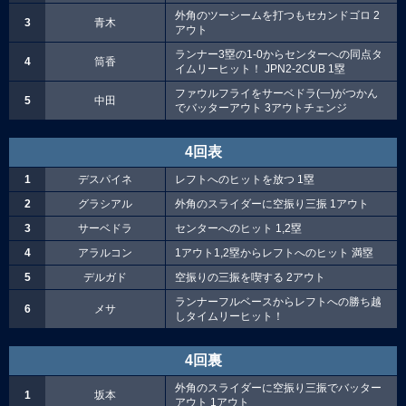
外角のツーシームを打つもセカンドゴロ 2
3
青木
アウト
ランナー3塁の1-0からセンターへの同点タ
4
筒香
イムリーヒット！ JPN2-2CUB 1塁
ファウルフライをサーベドラ(一)がつかん
5
中田
でバッターアウト 3アウトチェンジ
4回表
1
デスパイネ
レフトへのヒットを放つ 1塁
2
グラシアル
外角のスライダーに空振り三振 1アウト
3
サーベドラ
センターへのヒット 1,2塁
4
アラルコン
1アウト1,2塁からレフトへのヒット 満塁
5
デルガド
空振りの三振を喫する 2アウト
ランナーフルベースからレフトへの勝ち越
6
メサ
しタイムリーヒット！
4回裏
外角のスライダーに空振り三振でバッター
1
坂本
アウト 1アウト