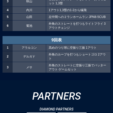
3
秋山
ット 1,3塁
4
内川
1アウト1,3塁の1-2から犠飛
5
山田
左中間への２ランホームラン JPN8-5CUB
外角のストレートを打つもライトフライ 3
6
菊池
アウトチェンジ
9回表
1
アラルコン
高めのつり球に空振り三振 1アウト
外角のカーブを打つもショートゴロ 2アウ
2
デルガド
ト
外角のストレートに空振り三振でバッター
3
メサ
アウト ゲームセット
PARTNERS
DIAMOND PARTNERS