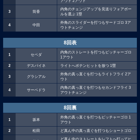
アウト 2アウト
内角のチェンジアップを見送りフォアボー
3
筒香
ルを選ぶ 1塁
外角のスライダーを打つもサードゴロ 3ア
4
中田
ウトチェンジ
8回表
内角のストレートを打つもピッチャーゴロ
1
セペダ
1アウト
2
デスパイネ
ライトへポテンヒットを放つ 1塁
外角の真っ直ぐを打つもライトフライ 2ア
3
グラシアル
ウト
内角の真っ直ぐを打つもセカンドフライ 3
4
サーベドラ
アウトチェンジ
8回裏
外角の真っ直ぐを打つもピッチャーゴロ 1
1
坂本
アウト
2
松田
ど真ん中の真っ直ぐを打つもショートゴロ
ど真ん中のストレートをレフトへ打ってヒ