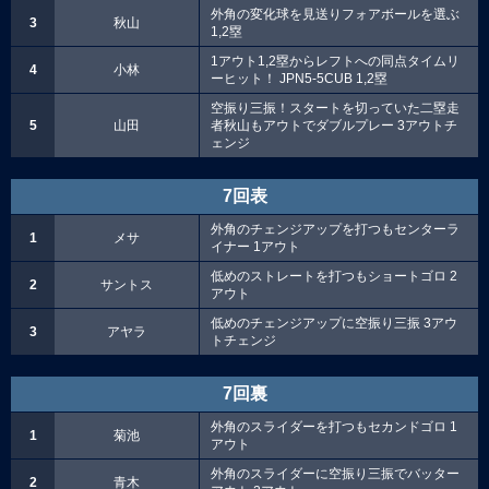
外角の変化球を見送りフォアボールを選ぶ
3
秋山
1,2塁
1アウト1,2塁からレフトへの同点タイムリ
4
小林
ーヒット！ JPN5-5CUB 1,2塁
空振り三振！スタートを切っていた二塁走
5
山田
者秋山もアウトでダブルプレー 3アウトチ
ェンジ
7回表
外角のチェンジアップを打つもセンターラ
1
メサ
イナー 1アウト
低めのストレートを打つもショートゴロ 2
2
サントス
アウト
低めのチェンジアップに空振り三振 3アウ
3
アヤラ
トチェンジ
7回裏
外角のスライダーを打つもセカンドゴロ 1
1
菊池
アウト
外角のスライダーに空振り三振でバッター
2
青木