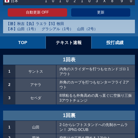
日本
1
0
1
0
2
1
0
3
X
8
9
0
自動更新 OFF
更新
【勝】秋吉【負】ラエラ【S】牧田
【本】山田（1号） グラシアル（1号） 山田（2号）
TOP
テキスト速報
投打成績
1回表
内角のスライダーを打つもセカンドゴロ 1
1
サントス
アウト
外角のカーブを打つもセンターフライ 2ア
2
アヤラ
ウト
8球粘るも外角高めの真っ直ぐに空振り三振
3
セペダ
3アウトチェンジ
1回裏
2-1からレフトスタンドへの先制ホームラ
1
山田
ン！ JPN1-0CUB