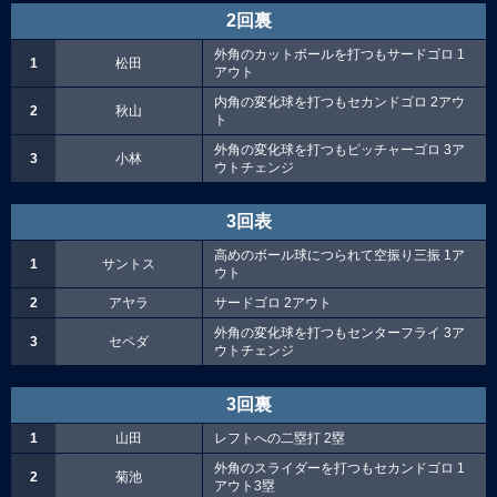
2回裏
外角のカットボールを打つもサードゴロ 1
1
松田
アウト
内角の変化球を打つもセカンドゴロ 2アウ
2
秋山
ト
外角の変化球を打つもピッチャーゴロ 3ア
3
小林
ウトチェンジ
3回表
高めのボール球につられて空振り三振 1ア
1
サントス
ウト
2
アヤラ
サードゴロ 2アウト
外角の変化球を打つもセンターフライ 3ア
3
セペダ
ウトチェンジ
3回裏
1
山田
レフトへの二塁打 2塁
外角のスライダーを打つもセカンドゴロ 1
2
菊池
アウト3塁