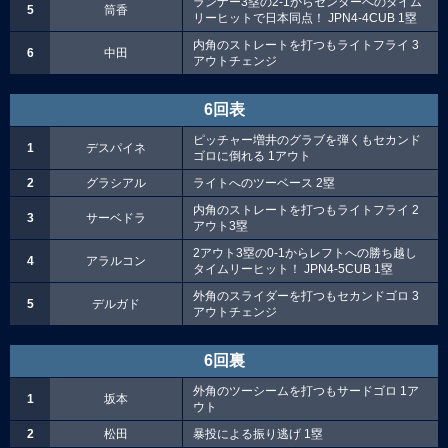
ランナー3塁の2-1からセンターへのタイム
5
筒香
リーヒットで日本同点！ JPN4-4CUB 1塁
内角のストレートを打つもライトフライ 3
6
中田
アウトチェンジ
6回表
ピッチャー増井のグラブを弾くもセカンド
1
デスパイネ
ゴロに倒れる 1アウト
2
グラシアル
ライトへのツーベース 2塁
内角のストレートを打つもライトフライ 2
3
サーベドラ
アウト3塁
2アウト3塁の0-1からレフトへの勝ち越し
4
アラルコン
タイムリーヒット！ JPN4-5CUB 1塁
外角のスライダーを打つもセカンドゴロ 3
5
デルガド
アウトチェンジ
6回裏
外角のツーシームを打つもサードゴロ 1ア
1
坂本
ウト
2
松田
暴投による振り逃げ 1塁