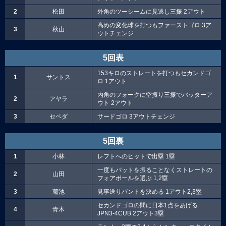
2
松田
外角のツーシームに見逃し三振 2アウト
高めの変化球を打つもファーストゴロ 3ア
3
秋山
ウトチェンジ
5回表
153キロのストレートを打つもセカンドゴ
1
サントス
ロ 1アウト
内角のフォークに空振り三振でバッターア
2
アヤラ
ウト 2アウト
3
セペダ
サードゴロ 3アウトチェンジ
5回裏
1
小林
レフトへのヒットで出塁 1塁
一度もバットを振ることなくストレートの
2
山田
フォアボールを選ぶ 1,2塁
3
菊池
見事送りバントを決める 1アウト2,3塁
セカンドゴロの間に日本1点をあげる
4
青木
JPN3-4CUB 2アウト3塁