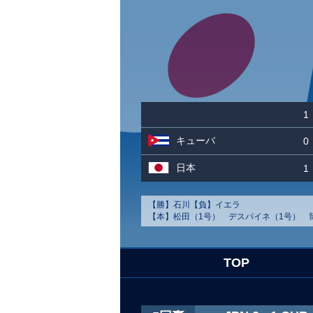
1
キューバ
0
日本
1
【勝】石川【負】イエラ
【本】松田（1号） デスパイネ（1号）
TOP