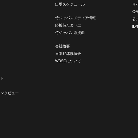
出場スケジュール
サ
公式
侍ジャパンメディア情報
公
応援侍たまベヱ
I
侍ジャパン応援曲
会社概要
日本野球協議会
WBSCについて
ト
ート
ト
インタビュー