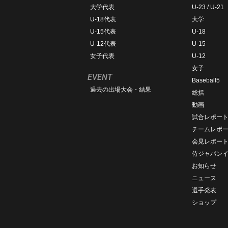
大学代表
U-23 / U-21
U-18代表
大学
U-15代表
U-18
U-12代表
U-15
女子代表
U-12
女子
EVENT
Baseball5
過去の出場大会・結果
総括
動画
試合レポー
チームレポ
会見レポー
侍ジャパン
お知らせ
ニュース
選手発表
ショップ