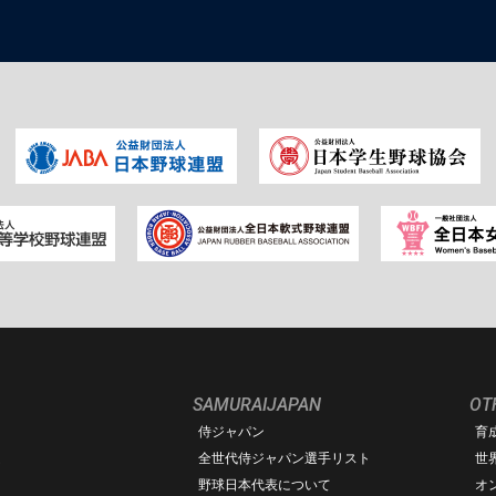
SAMURAIJAPAN
OT
侍ジャパン
育
ム
全世代侍ジャパン選手リスト
世
野球日本代表について
オ