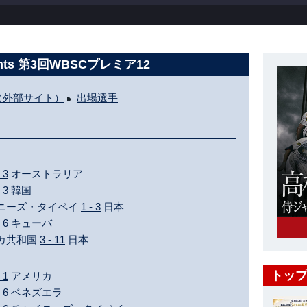
nts 第3回WBSCプレミア12
（外部サイト）
出場選手
- 3
オーストラリア
- 3
韓国
ャイニーズ・タイペイ
1 - 3
日本
- 6
キューバ
ニカ共和国
3 - 11
日本
トップ
- 1
アメリカ
- 6
ベネズエラ