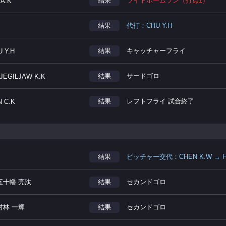
結果
ライトホームラン（打点1）
 A.K
結果
代打：CHU Y.H
結果
キャッチャーフライ
 Y.H
結果
サードゴロ
LJEGILJAW K.K
結果
レフトフライ 試合終了
N C.K
結果
ピッチャー交代：CHEN K.W → HU
五十幡 亮汰
結果
セカンドゴロ
村林 一輝
結果
セカンドゴロ