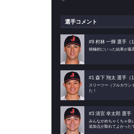
選手コメント
#9 村林 一輝 選手
積極的にいった結果が最
#1 森下 翔太 選手
スリーツー（フルカウン
た！
#3 清宮 幸太郎 選
みんながめちゃくちゃ良
追加点が取れてよかった