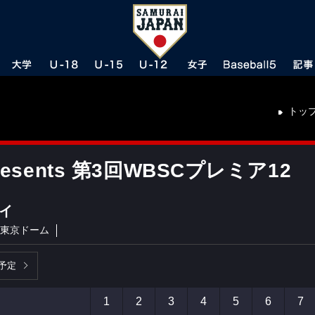
トッ
esents 第3回WBSCプレミア12
ペイ
東京ドーム
予定
1
2
3
4
5
6
7