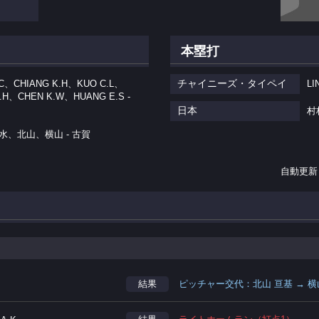
本塁打
チャイニーズ・タイペイ
.C、CHIANG K.H、KUO C.L、
L
.H、CHEN K.W、HUANG E.S -
日本
村
水、北山、横山 - 古賀
自動更新
結果
ピッチャー交代：北山 亘基 → 横