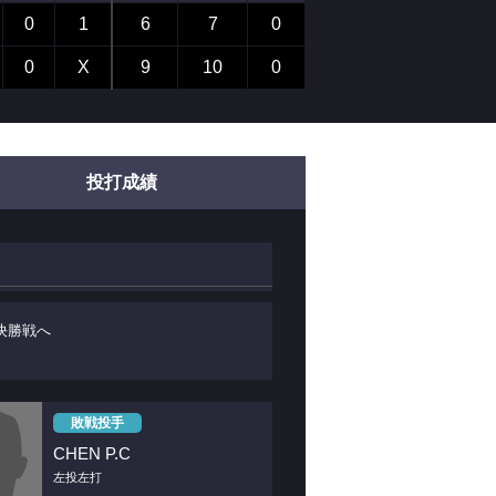
0
1
6
7
0
0
X
9
10
0
投打成績
決勝戦へ
敗戦投手
CHEN P.C
左投左打