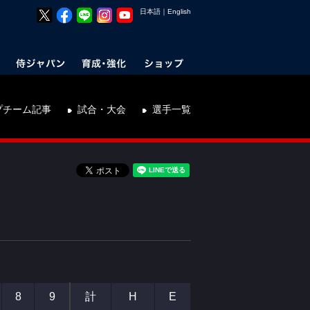
日本語
｜
English
プチーム記事
試合・大会
選手一覧
8
9
計
H
E