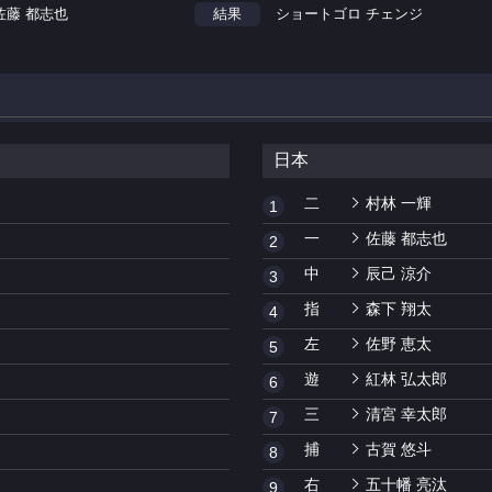
佐藤 都志也
結果
ショートゴロ チェンジ
日本
二
村林 一輝
1
一
佐藤 都志也
2
中
辰己 涼介
3
指
森下 翔太
4
左
佐野 恵太
5
遊
紅林 弘太郎
6
三
清宮 幸太郎
7
捕
古賀 悠斗
8
右
五十幡 亮汰
9