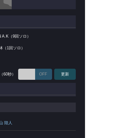
IN A.K（9回ソロ）
林（1回ソロ）
（60秒）
OFF
更新
山 陸人