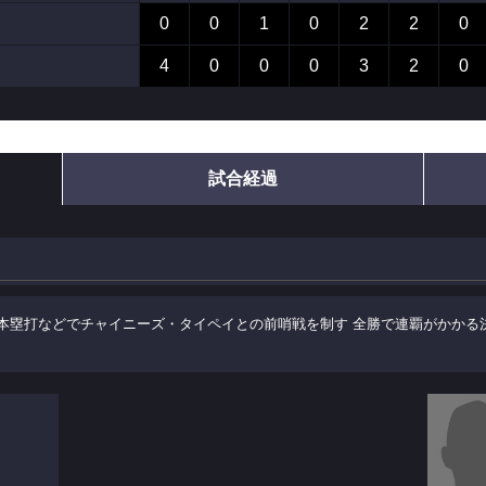
0
0
1
0
2
2
0
4
0
0
0
3
2
0
試合経過
本塁打などでチャイニーズ・タイペイとの前哨戦を制す 全勝で連覇がかかる