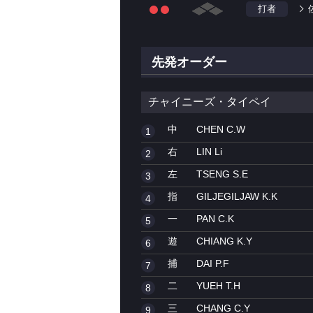
打者
先発オーダー
チャイニーズ・タイペイ
中
CHEN C.W
1
右
LIN Li
2
左
TSENG S.E
3
指
GILJEGILJAW K.K
4
一
PAN C.K
5
遊
CHIANG K.Y
6
捕
DAI P.F
7
二
YUEH T.H
8
三
CHANG C.Y
9