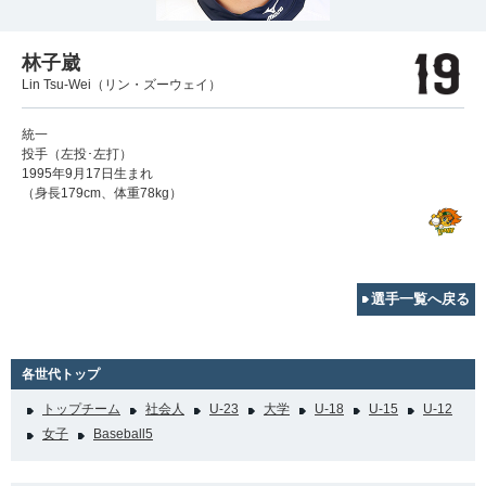
林子崴
Lin Tsu-Wei（リン・ズーウェイ）
統一
投手（左投･左打）
1995年9月17日生まれ
（身長179cm、体重78kg）
選手一覧へ戻る
各世代トップ
トップチーム
社会人
U-23
大学
U-18
U-15
U-12
女子
Baseball5