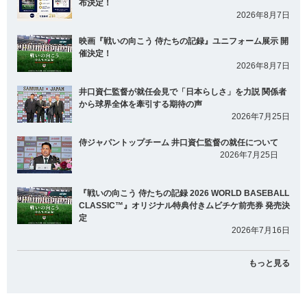
布決定！
2026年8月7日
映画『戦いの向こう 侍たちの記録』ユニフォーム展示 開
催決定！
2026年8月7日
井口資仁監督が就任会見で「日本らしさ」を力説 関係者
から球界全体を牽引する期待の声
2026年7月25日
侍ジャパントップチーム 井口資仁監督の就任について
2026年7月25日
『戦いの向こう 侍たちの記録 2026 WORLD BASEBALL
CLASSIC™』オリジナル特典付きムビチケ前売券 発売決
定
2026年7月16日
もっと見る