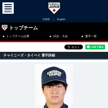
日本語
｜
English
トップチーム
トップチーム記事
試合・大会
選手一覧
チャイニーズ・タイペイ 選手詳細