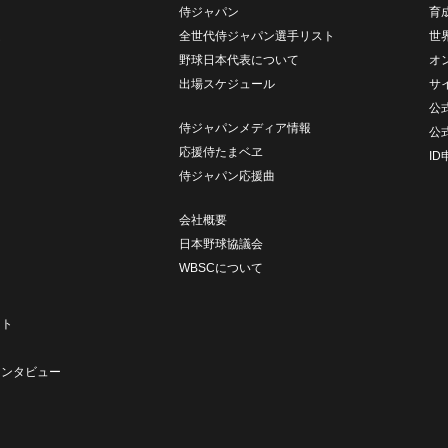
侍ジャパン
育
ム
全世代侍ジャパン選手リスト
世
野球日本代表について
オ
出場スケジュール
サ
公式
侍ジャパンメディア情報
公
応援侍たまベヱ
I
侍ジャパン応援曲
会社概要
日本野球協議会
WBSCについて
ト
ート
ト
インタビュー