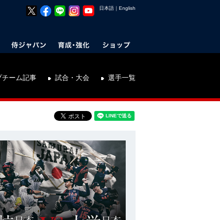
日本語
｜
English
プチーム記事
試合・大会
選手一覧