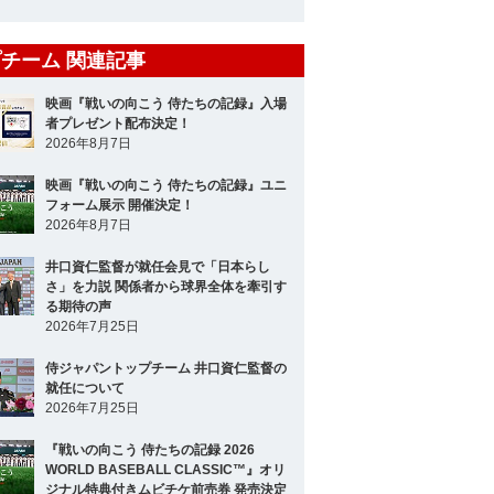
チーム 関連記事
映画『戦いの向こう 侍たちの記録』入場
者プレゼント配布決定！
2026年8月7日
映画『戦いの向こう 侍たちの記録』ユニ
フォーム展示 開催決定！
2026年8月7日
井口資仁監督が就任会見で「日本らし
さ」を力説 関係者から球界全体を牽引す
る期待の声
2026年7月25日
侍ジャパントップチーム 井口資仁監督の
就任について
2026年7月25日
『戦いの向こう 侍たちの記録 2026
WORLD BASEBALL CLASSIC™』オリ
ジナル特典付きムビチケ前売券 発売決定