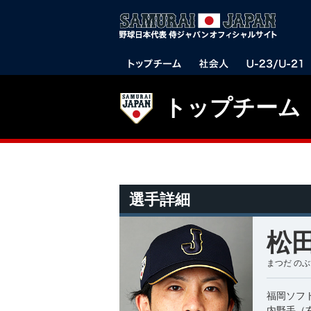
トップチーム
選手詳細
松田
まつだ の
福岡ソフ
内野手（