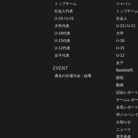
トップチーム
ジャパン
社会人代表
トップチー
U-23 / U-21
社会人
大学代表
U-23 / U-21
U-18代表
大学
U-15代表
U-18
U-12代表
U-15
女子代表
U-12
女子
EVENT
Baseball5
過去の出場大会・結果
総括
動画
試合レポー
チームレポ
会見レポー
侍ジャパン
お知らせ
ニュース
選手発表