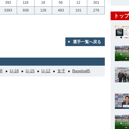
392
118
18
56
12
.301
3393
936
126
483
101
.276
トップ
選手一覧へ戻る
学
U-18
U-15
U-12
女子
Baseball5