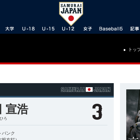
トッ
 宣浩
ぶひろ
トバンク
右投右打）