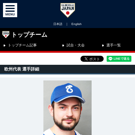
日本語
｜
English
トップチーム
トップチーム記事
試合・大会
選手一覧
欧州代表 選手詳細