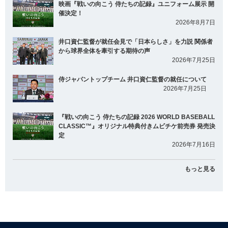
映画『戦いの向こう 侍たちの記録』ユニフォーム展示 開
催決定！
2026年8月7日
井口資仁監督が就任会見で「日本らしさ」を力説 関係者
から球界全体を牽引する期待の声
2026年7月25日
侍ジャパントップチーム 井口資仁監督の就任について
2026年7月25日
『戦いの向こう 侍たちの記録 2026 WORLD BASEBALL
CLASSIC™』オリジナル特典付きムビチケ前売券 発売決
定
2026年7月16日
もっと見る