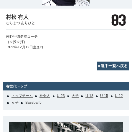
村松 有人
むらまつ ありひと
外野守備走塁コーチ
（左投左打）
1972年12月12日生まれ
選手一覧へ戻る
各世代トップ
トップチーム
社会人
U-23
大学
U-18
U-15
U-12
女子
Baseball5