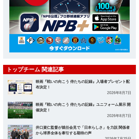
トップチーム 関連記事
映画『戦いの向こう 侍たちの記録』入場者プレゼント配
布決定！
2026年8月7日
映画『戦いの向こう 侍たちの記録』ユニフォーム展示 開
催決定！
2026年8月7日
井口資仁監督が就任会見で「日本らしさ」を力説 関係者
から球界全体を牽引する期待の声
2026年7月25日