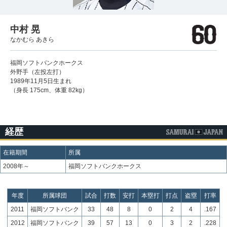
中村 晃
なかむら あきら
福岡ソフトバンクホークス
外野手（左投左打）
1989年11月5日生まれ
（身長 175cm、体重 82kg）
経歴
在籍期間
所属
2008年～
福岡ソフトバンクホークス
年度
所属球団
試合
打数
安打
本塁打
打点
盗塁
打率
2011
福岡ソフトバンク
33
48
8
0
2
4
.167
2012
福岡ソフトバンク
39
57
13
0
3
2
.228