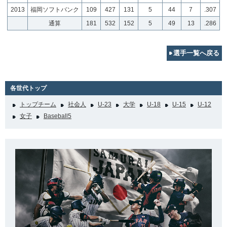
2013
福岡ソフトバンク
109
427
131
5
44
7
.307
通算
181
532
152
5
49
13
.286
選手一覧へ戻る
各世代トップ
トップチーム
社会人
U-23
大学
U-18
U-15
U-12
女子
Baseball5