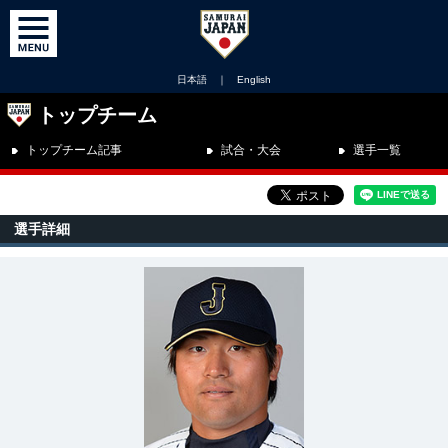
日本語
｜
English
トップチーム
トップチーム記事
試合・大会
選手一覧
選手詳細