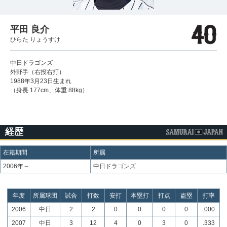
平田 良介
ひらた りょうすけ
中日ドラゴンズ
外野手（右投右打）
1988年3月23日生まれ
（身長 177cm、体重 88kg）
経歴
在籍期間
所属
2006年～
中日ドラゴンズ
年度
所属球団
試合
打数
安打
本塁打
打点
盗塁
打率
2006
中日
2
2
0
0
0
0
.000
2007
中日
3
12
4
0
3
0
.333