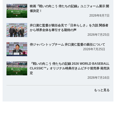
映画『戦いの向こう 侍たちの記録』ユニフォーム展示 開
催決定！
2026年8月7日
井口資仁監督が就任会見で「日本らしさ」を力説 関係者
から球界全体を牽引する期待の声
2026年7月25日
侍ジャパントップチーム 井口資仁監督の就任について
2026年7月25日
『戦いの向こう 侍たちの記録 2026 WORLD BASEBALL
CLASSIC™』オリジナル特典付きムビチケ前売券 発売決
定
2026年7月16日
もっと見る