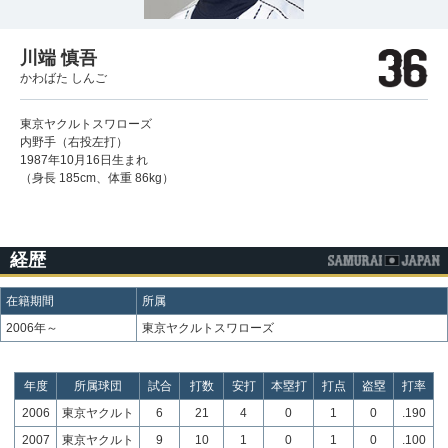
川端 慎吾
かわばた しんご
東京ヤクルトスワローズ
内野手（右投左打）
1987年10月16日生まれ
（身長 185cm、体重 86kg）
経歴
在籍期間
所属
2006年～
東京ヤクルトスワローズ
年度
所属球団
試合
打数
安打
本塁打
打点
盗塁
打率
2006
東京ヤクルト
6
21
4
0
1
0
.190
2007
東京ヤクルト
9
10
1
0
1
0
.100