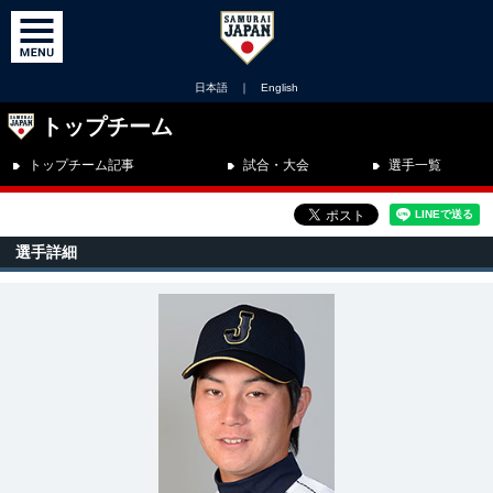
日本語
｜
English
トップチーム
トップチーム記事
試合・大会
選手一覧
選手詳細