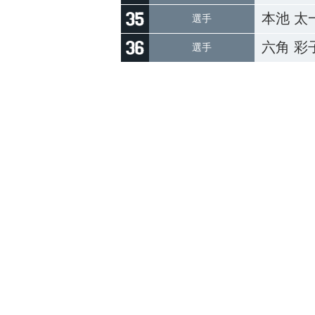
本池 太
選手
六角 彩
選手