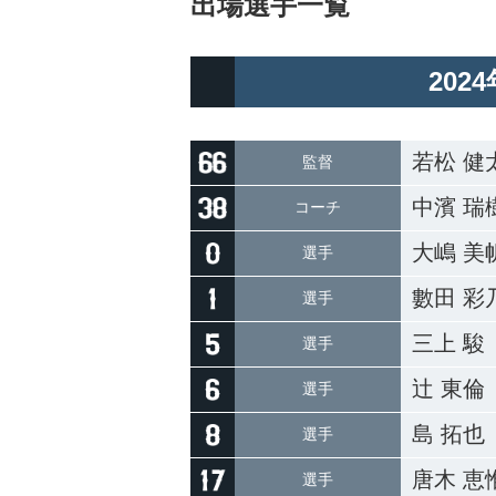
出場選手一覧
202
若松 健
監督
中濱 瑞
コーチ
大嶋 美
選手
數田 彩
選手
三上 駿
選手
辻󠄀 東倫
選手
島 拓也
選手
唐木 恵
選手