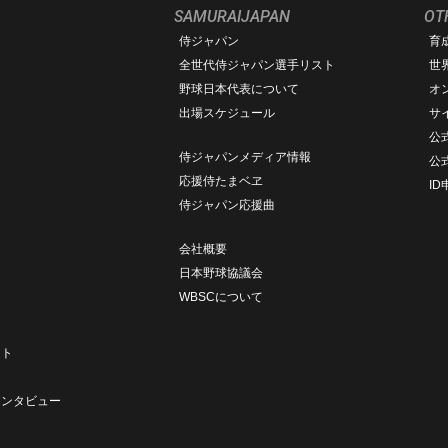
SAMURAIJAPAN
OT
侍ジャパン
育
ム
全世代侍ジャパン選手リスト
世
野球日本代表について
オ
出場スケジュール
サ
公式
侍ジャパンメディア情報
公
応援侍たまベヱ
I
侍ジャパン応援曲
会社概要
日本野球協議会
WBSCについて
ト
ート
ト
インタビュー