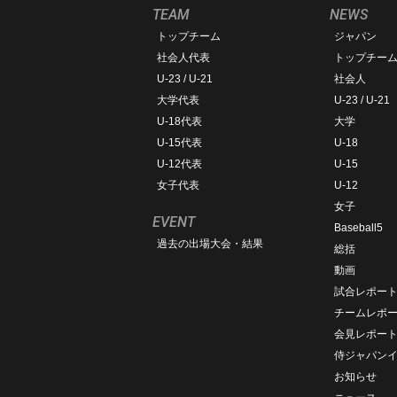
TEAM
NEWS
トップチーム
ジャパン
社会人代表
トップチー
U-23 / U-21
社会人
大学代表
U-23 / U-21
U-18代表
大学
U-15代表
U-18
U-12代表
U-15
女子代表
U-12
女子
EVENT
Baseball5
過去の出場大会・結果
総括
動画
試合レポー
チームレポ
会見レポー
侍ジャパン
お知らせ