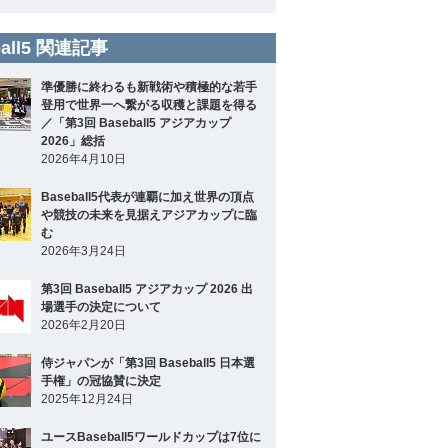
ball5 関連記事
準優勝に終わるも新戦術や積極的な若手
登用で世界一へ繋がる収穫と課題を得る
／「第3回 Baseball5 アジアカップ
2026」総括
2026年4月10日
Baseball5代表が連覇に加え世界の頂点
や競技の未来を見据えアジアカップに臨
む
2026年3月24日
第3回 Baseball5 アジアカップ 2026 出
場選手の決定について
2026年2月20日
侍ジャパンが「第3回 Baseball5 日本選
手権」の冠協賛に決定
2025年12月24日
ユースBaseball5ワールドカップは7位に