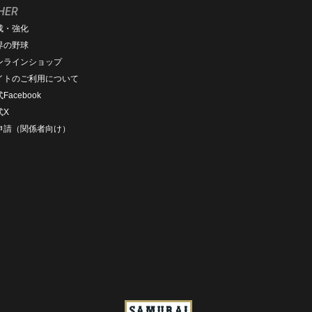
HER
成・強化
界の野球
ンラインショップ
イトのご利用について
Facebook
式X
D申請（関係者向け）