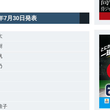
4年7月30日発表
太
樹
帆
乃
惟子