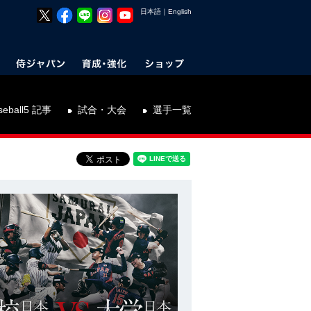
日本語
｜
English
seball5 記事
試合・大会
選手一覧