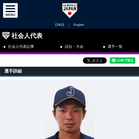
日本語
｜
English
社会人代表
社会人代表記事
試合・大会
選手一覧
選手詳細