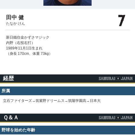
田中 健
たなか けん
新日鐵住金かずさマジック
内野（右投右打）
1989年11月1日生まれ
（身長 170cm、体重 73kg）
経歴
所属
立石ファイターズ→筑紫野ドリームス→筑陽学園高→日本大
Ｑ＆Ａ
野球を始めた年齢