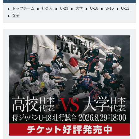
トップチーム
社会人
U-23
大学
U-18
U-15
U-12
女子