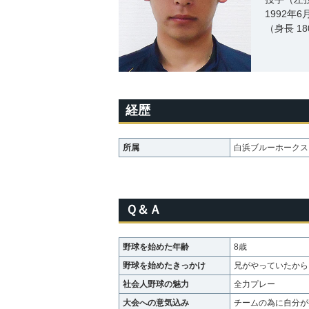
1992年
（身長 18
経歴
所属
白浜ブルーホークス
Ｑ＆Ａ
野球を始めた年齢
8歳
野球を始めたきっかけ
兄がやっていたから
社会人野球の魅力
全力プレー
大会への意気込み
チームの為に自分が