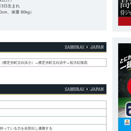
6月3日生まれ
0cm、体重 80kg）
（横芝光町立白浜小）→横芝光町立白浜中→拓大紅陵高
持っている力を全部出し優勝する