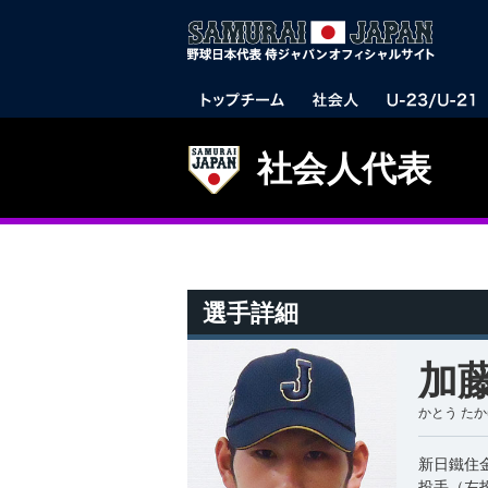
社会人代表
選手詳細
加藤
かとう た
新日鐵住
投手（左