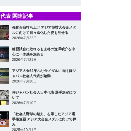
代表 関連記事
強化合宿打ち上げ アジア競技大会金メダ
ルに向けて日々進化した姿を見せる
2026年7月22日
練習試合に敗れるも主将の逢澤崚介を中
心に一体感を深める
2026年7月21日
アジア大会32年ぶり金メダルに向け侍ジ
ャパン社会人代表が始動
2026年7月20日
侍ジャパン社会人日本代表 選手決定につ
いて
2026年7月10日
「社会人野球の魅力」を示したアジア選
手権連覇 アジア大会金メダルに向けて弾
み
2025年10月1日