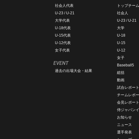
社会人代表
トップチー
U-23 / U-21
社会人
大学代表
U-23 / U-21
U-18代表
大学
U-15代表
U-18
U-12代表
U-15
女子代表
U-12
女子
EVENT
Baseball5
過去の出場大会・結果
総括
動画
試合レポー
チームレポ
会見レポー
侍ジャパン
お知らせ
ニュース
選手発表