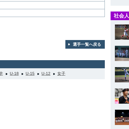
社会人
選手一覧へ戻る
学
U-18
U-15
U-12
女子