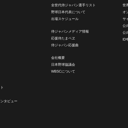
ム
全世代侍ジャパン選手リスト
世
野球日本代表について
オ
出場スケジュール
サ
公式
侍ジャパンメディア情報
公
応援侍たまベヱ
I
侍ジャパン応援曲
会社概要
日本野球協議会
WBSCについて
ト
ート
ト
インタビュー