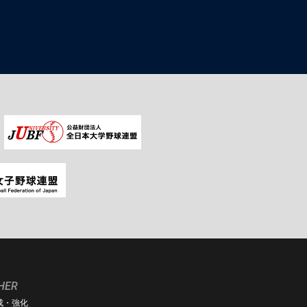
HER
成・強化