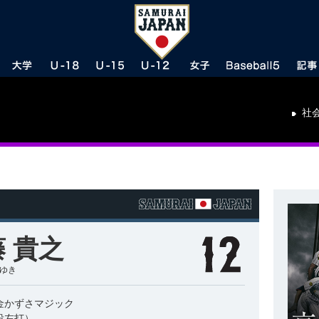
社
 貴之
かゆき
金かずさマジック
投左打）