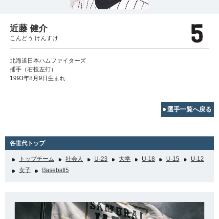
近藤 健介
こんどう けんすけ
北海道日本ハムファイターズ
捕手（右投左打）
1993年8月9日生まれ
選手一覧へ戻る
各世代トップ
トップチーム
社会人
U-23
大学
U-18
U-15
U-12
女子
Baseball5