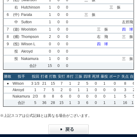
5
(右)
Swanson
1
0
0
三 振
右
Hutchinson
1
0
0
三 振
6
(中)
Parata
1
0
0
三 振
中
Sutton
1
0
0
左邪飛
7
(遊)
Woolston
1
0
0
三 振
四 球
8
(捕)
Thompson
2
0
0
右 飛
三 振
9
(投)
Wilson L
0
0
0
四 球
投
Akroyd
0
0
0
投
Nakamura
1
0
0
三 振
合計
15
0
0
勝敗
投手
投回
打者
打数
安打
本打
三振
四球
死球
暴投
ボーク
失点
自
●
Wilson
3 1/3
21
15
7
1
2
5
0
1
0
8
6
Akroyd
1
7
5
2
0
1
1
0
0
0
3
2
Nakamura
2/3
8
8
6
0
0
0
0
0
1
5
5
合計
5
36
28
15
1
3
6
0
1
1
16
13
※上記スコアは公式記録とは異なる場合がございます。