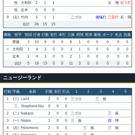
投
大和田
2
1
1
左 飛
右３打
投
近本
0
0
0
9
(右)
竹内
3
1
1
二ゴロ
捕犠打
三安打
右 飛
合計
28
15
15
勝敗
投手
投回
打者
打数
安打
本打
三振
四球
死球
暴投
ボーク
失点
自責
齋藤
3
10
9
0
0
6
1
0
0
0
0
0
○
大和田
1
4
3
0
0
3
1
0
0
0
0
0
近本
1
4
3
0
0
2
1
0
0
0
0
0
合計
5
18
15
0
0
11
3
0
0
0
0
0
ニュージーランド
打順
守備
名前
打数
安打
打点
1
2
3
4
5
1
(三)
Laird
2
0
0
三ゴロ
三 振
三
Shepherd-Niu
0
0
0
2
(二)
Nakano
2
0
0
二ゴロ
三 振
3
(一)
Nepia
1
0
0
三 振
四 球
4
(左)
Fitzsimons
2
0
0
三 振
三 振