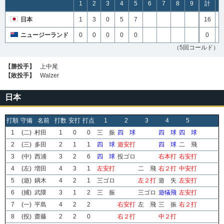
1
2
3
4
5
6
7
8
9
計
日本
1
3
0
5
7
16
1
ニュージーランド
0
0
0
0
0
0
（5回コールド）
【勝投手】
上中尾
【敗投手】
Walzer
日本
打順
守備
名前
打数
安打
打点
1
2
3
4
5
1
(二)
村田
1
0
0
三 振
四 球
四 球
四 球
2
(三)
多田
2
1
1
四 球
遊安打
四 球
二 飛
3
(中)
西浦
3
2
6
四 球
投ゴロ
右本打
右安打
4
(左)
増田
4
3
1
左安打
二 飛
右２打
中安打
5
(遊)
鏑木
4
2
1
三ゴロ
左２打
遊 失
左安打
6
(捕)
武隈
3
1
2
三 振
三ゴロ
遊犠飛
左安打
7
(一)
平島
4
2
2
右安打
左 飛
三 振
右２打
8
(投)
齋藤
2
2
0
右２打
中２打