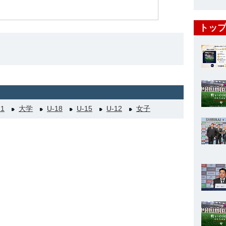
トップ
21
大学
U-18
U-15
U-12
女子