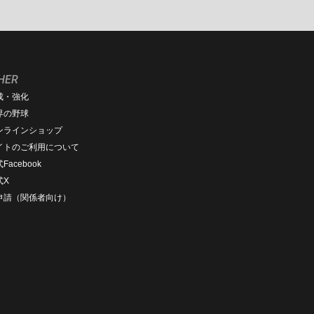
HER
成・強化
界の野球
ンラインショップ
イトのご利用について
Facebook
式X
D申請（関係者向け）