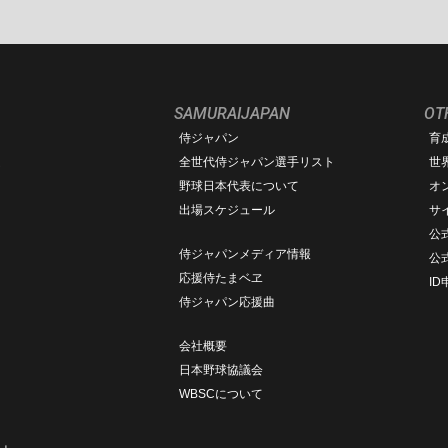
SAMURAIJAPAN
OT
侍ジャパン
育
ム
全世代侍ジャパン選手リスト
世
野球日本代表について
オ
出場スケジュール
サ
公式
侍ジャパンメディア情報
公
応援侍たまベヱ
I
侍ジャパン応援曲
会社概要
日本野球協議会
WBSCについて
ト