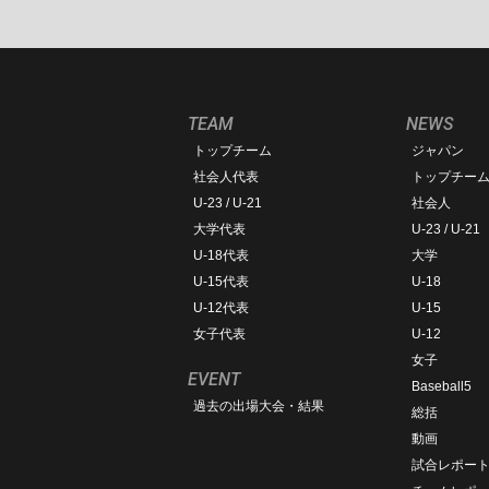
TEAM
NEWS
トップチーム
ジャパン
社会人代表
トップチー
U-23 / U-21
社会人
大学代表
U-23 / U-21
U-18代表
大学
U-15代表
U-18
U-12代表
U-15
女子代表
U-12
女子
EVENT
Baseball5
過去の出場大会・結果
総括
動画
試合レポー