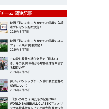
チーム 関連記事
映画『戦いの向こう 侍たちの記録』入場
者プレゼント配布決定！
2026年8月7日
映画『戦いの向こう 侍たちの記録』ユニ
フォーム展示 開催決定！
2026年8月7日
井口資仁監督が就任会見で「日本らし
さ」を力説 関係者から球界全体を牽引す
る期待の声
2026年7月25日
侍ジャパントップチーム 井口資仁監督の
就任について
2026年7月25日
『戦いの向こう 侍たちの記録 2026
WORLD BASEBALL CLASSIC™』オリ
ジナル特典付きムビチケ前売券 発売決定