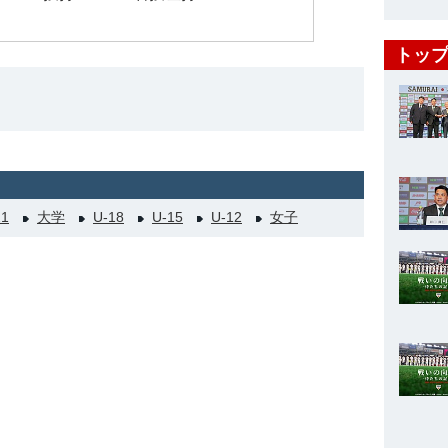
トップ
21
大学
U-18
U-15
U-12
女子