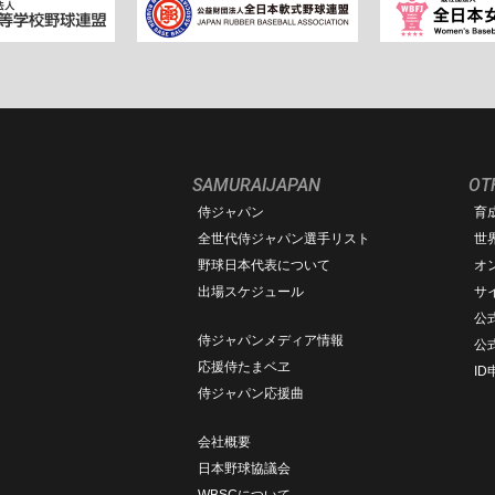
SAMURAIJAPAN
OT
侍ジャパン
育
ム
全世代侍ジャパン選手リスト
世
野球日本代表について
オ
出場スケジュール
サ
公式
侍ジャパンメディア情報
公
応援侍たまベヱ
I
侍ジャパン応援曲
会社概要
日本野球協議会