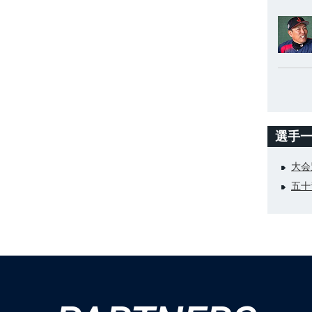
選手
大会
五十