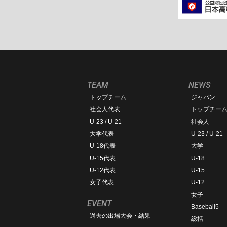
TEAM
NEWS
トップチーム
ジャパン
社会人代表
トップチー
U-23 / U-21
社会人
大学代表
U-23 / U-21
U-18代表
大学
U-15代表
U-18
U-12代表
U-15
女子代表
U-12
女子
EVENT
Baseball5
過去の出場大会・結果
総括