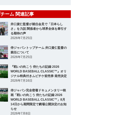
チーム 関連記事
井口資仁監督が就任会見で「日本らし
さ」を力説 関係者から球界全体を牽引す
る期待の声
2026年7月25日
侍ジャパントップチーム 井口資仁監督の
就任について
2026年7月25日
『戦いの向こう 侍たちの記録 2026
WORLD BASEBALL CLASSIC™』オリ
ジナル特典付きムビチケ前売券 発売決定
2026年7月16日
侍ジャパン完全密着ドキュメンタリー映
画「戦いの向こう 侍たちの記録 2026
WORLD BASEBALL CLASSIC™」8月
14日から期間限定で劇場公開決定のお知
らせ
2026年7月8日