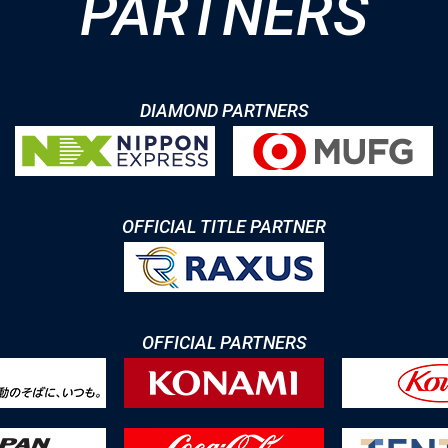
PARTNERS
DIAMOND PARTNERS
OFFICIAL TITLE PARTNER
OFFICIAL PARTNERS