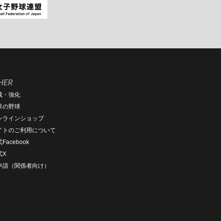
HER
成・強化
界の野球
ンラインショップ
イトのご利用について
Facebook
式X
D申請（関係者向け）