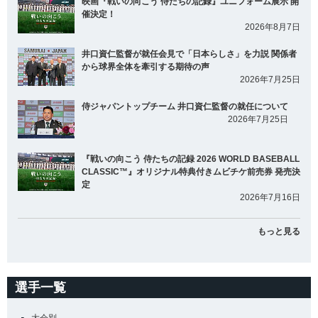
映画『戦いの向こう 侍たちの記録』ユニフォーム展示 開
催決定！
2026年8月7日
井口資仁監督が就任会見で「日本らしさ」を力説 関係者
から球界全体を牽引する期待の声
2026年7月25日
侍ジャパントップチーム 井口資仁監督の就任について
2026年7月25日
『戦いの向こう 侍たちの記録 2026 WORLD BASEBALL
CLASSIC™』オリジナル特典付きムビチケ前売券 発売決
定
2026年7月16日
もっと見る
選手一覧