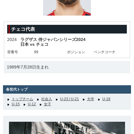
チェコ代表
2024
ラグザス 侍ジャパンシリーズ2024
日本 vs チェコ
背番号
99
ポジション
ベンチコーチ
1989年7月28日生まれ
各世代トップ
トップチーム
社会人
U-23 / U-21
大学
U-18
U-15
U-12
女子