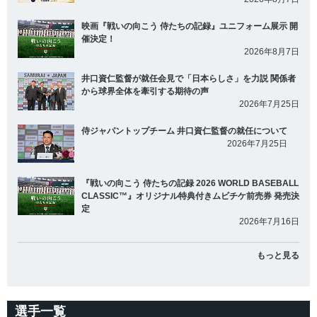
映画『戦いの向こう 侍たちの記録』ユニフォーム展示 開
催決定！
2026年8月7日
井口資仁監督が就任会見で「日本らしさ」を力説 関係者
から球界全体を牽引する期待の声
2026年7月25日
侍ジャパントップチーム 井口資仁監督の就任について
2026年7月25日
『戦いの向こう 侍たちの記録 2026 WORLD BASEBALL
CLASSIC™』オリジナル特典付きムビチケ前売券 発売決
定
2026年7月16日
もっと見る
選手一覧