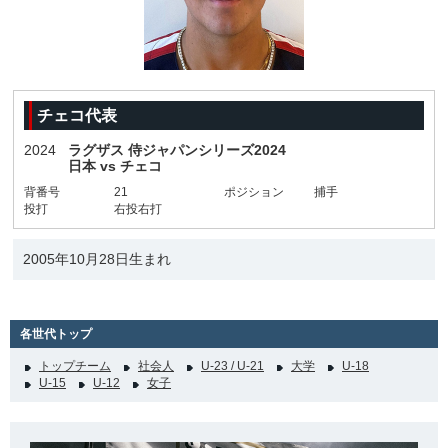
チェコ代表
2024
ラグザス 侍ジャパンシリーズ2024
日本 vs チェコ
背番号
21
ポジション
捕手
投打
右投右打
2005年10月28日生まれ
各世代トップ
トップチーム
社会人
U-23 / U-21
大学
U-18
U-15
U-12
女子