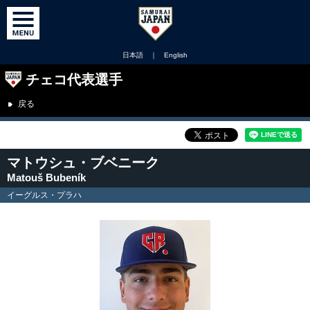
日本語
｜
English
チェコ代表選手
戻る
マトウシュ・ブベニーク
Matouš Bubeník
イーグルス・プラハ