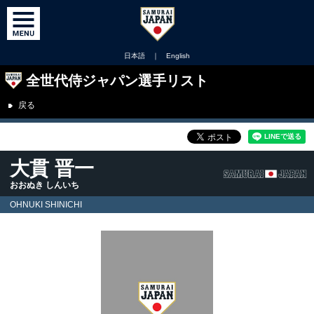
日本語
｜
English
全世代侍ジャパン選手リスト
戻る
大貫 晋一
おおぬき しんいち
OHNUKI SHINICHI