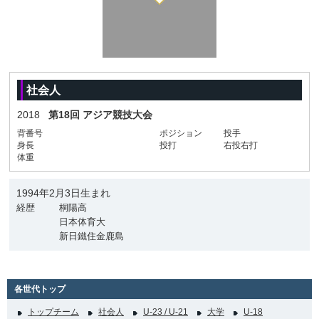
社会人
2018
第18回 アジア競技大会
背番号
ポジション
投手
身長
投打
右投右打
体重
1994年2月3日生まれ
経歴
桐陽高
日本体育大
新日鐵住金鹿島
各世代トップ
トップチーム
社会人
U-23 / U-21
大学
U-18