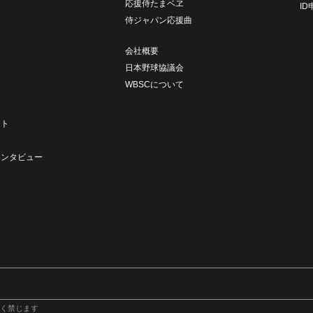
応援侍たまベヱ
I
侍ジャパン応援曲
会社概要
日本野球協議会
WBSCについて
ト
ート
ト
インタビュー
く禁じます