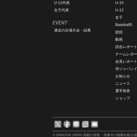
U-12代表
U-15
女子代表
U-12
女子
EVENT
Baseball5
過去の出場大会・結果
総括
動画
試合レポー
チームレポ
会見レポー
侍ジャパン
お知らせ
ニュース
選手発表
ショップ
© SAMURAI JAPAN
掲載の情報・画像等の無断転載を固