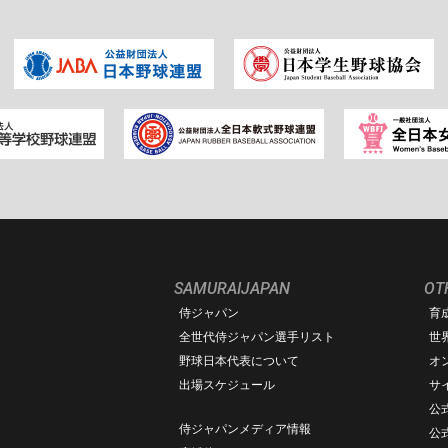
SAMURAIJAPAN
OT
侍ジャパン
育
ム
全世代侍ジャパン選手リスト
世
野球日本代表について
オ
出場スケジュール
サ
公式
侍ジャパンメディア情報
公