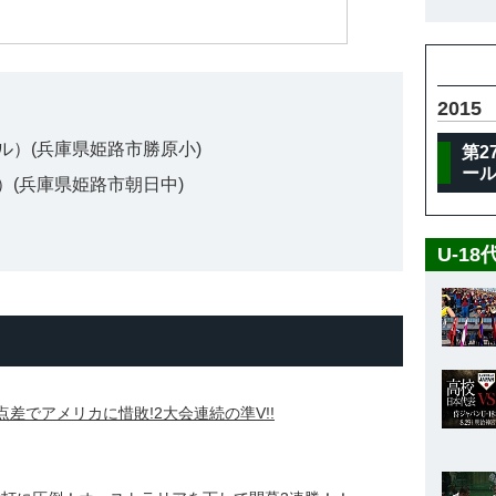
2015
ル）(兵庫県姫路市勝原小)
第2
ー
）(兵庫県姫路市朝日中)
U-1
点差でアメリカに惜敗!2大会連続の準V!!