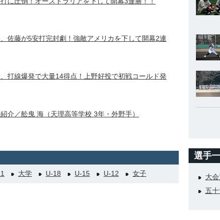
、投打に圧倒！オーストラリアを下して開幕3連勝！！
代表、佐藤が5安打完封劇！強敵アメリカを下して開幕2連
代表、打線爆発で大量14得点！上野好投で初戦コールド発
手紹介／舩曳 海（天理高等学校 3年・外野手）
選手
21
大学
U-18
U-15
U-12
女子
大会
五十