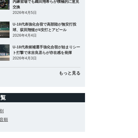
内練習場でも織田翔希らが積極的に意見
交換
2026年4月5日
U-18代表強化合宿で高部陸が無安打投
球、荻田翔惺が4安打とアピール
2026年4月4日
U-18代表候補選手強化合宿が始まりシー
ト打撃で末吉良丞らが存在感を発揮
2026年4月3日
もっと見る
一覧
別
音順