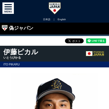
日本語
｜
English
偽ジャパン
伊藤ピカル
いとうぴかる
ITO PIKARU