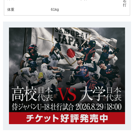
右
打
体重
61kg