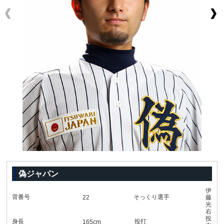
偽ジャパン
伊
背番号
そっくり選手
22
藤
光
右
投
身長
投打
165cm