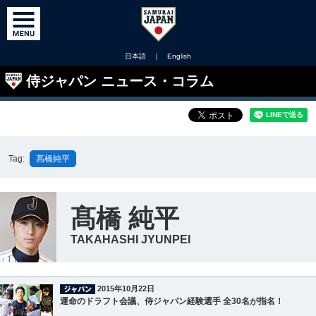
日本語
｜
English
侍ジャパン ニュース・コラム
Tag:
髙橋純平
髙橋 純平
TAKAHASHI JYUNPEI
2015年10月22日
運命のドラフト会議、侍ジャパン経験選手 全30名が指名！