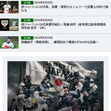
2015年8月26日
侍ジャパンU-18代表、四番・清宮のタイムリーで反撃も2対9で敗
れる
2015年8月25日
侍ジャパンU-18代表選手紹介／髙橋 純平（岐阜県立岐阜商業高
等学校 投手・3年）
2015年8月24日
高橋純平（県岐阜商）、練習試合で最速147km/hを記録！