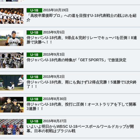
2015年10月19日
「高校卒業後即プロ」への道を目指すU-18代表戦士の顔ぶれを紹
介
2015年9月5日
侍ジャパンU-18代表、9得点＆完封リレーでキューバを圧倒！8連
勝で決勝へ！！
2015年9月3日
侍ジャパンU-18代表の特集が「GET SPORTS」で放送決定
2015年9月2日
侍ジャパンU-18代表、雨にも負けず12得点完勝！5連勝で1次R終
了！！
2015年8月30日
侍ジャパンU-18代表、投打に圧倒！オーストラリアを下して開幕
3連勝！！
2015年8月27日
いよいよ明日からWBSC U-18ベースボールワールドカップが開
幕。日本の初戦はブラジル戦