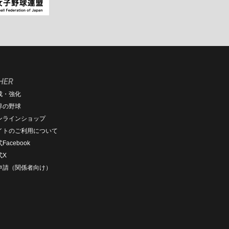
HER
成・強化
界の野球
ンラインショップ
イトのご利用について
Facebook
式X
D申請（関係者向け）