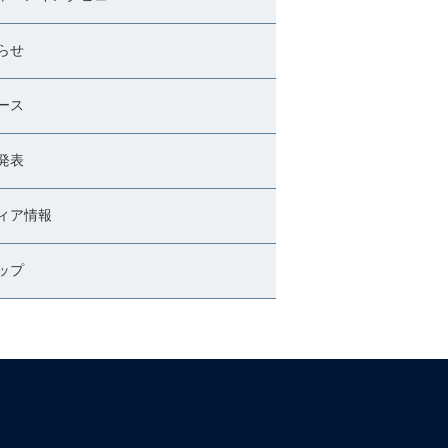
らせ
ース
発表
ィア情報
ップ