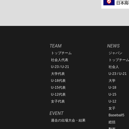
TEAM
NEWS
トップチーム
ジャパン
社会人代表
トップチー
U-23 / U-21
社会人
大学代表
U-23 / U-21
U-18代表
大学
U-15代表
U-18
U-12代表
U-15
女子代表
U-12
女子
EVENT
Baseball5
過去の出場大会・結果
総括