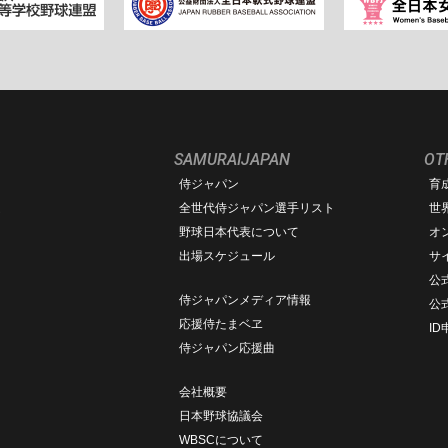
SAMURAIJAPAN
OT
侍ジャパン
育
ム
全世代侍ジャパン選手リスト
世
野球日本代表について
オ
出場スケジュール
サ
公式
侍ジャパンメディア情報
公
応援侍たまベヱ
I
侍ジャパン応援曲
会社概要
日本野球協議会
WBSCについて