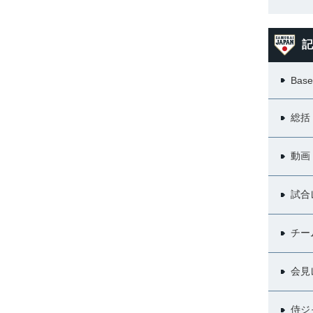
記
Base
総括
動画
試合
チー
会見
侍ジ