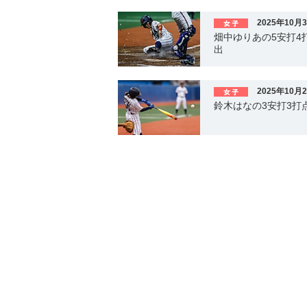
2025年10月
畑中ゆりあの5安打
出
2025年10月
鈴木はなの3安打3打