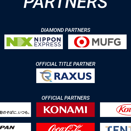
PARTNERS
DIAMOND PARTNERS
OFFICIAL TITLE PARTNER
OFFICIAL PARTNERS