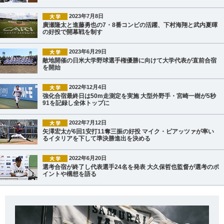
2023年7月8日
廣瀬隆太と進藤勇也の7・8番コンビの活躍、下村海翔と武内夏暉
の好投で開幕戦を制す
2023年6月29日
敵地開催の日米大学野球選手権優勝に向けて大学代表が直前合宿
を開始
2022年12月4日
強化合宿最終日は50m走測定を実施 大型外野手・宮崎一樹が5秒
91を記録し全体トップに
2022年7月12日
矢澤宏太が6回1安打11奪三振の好投 マイク・ピアッツァが率い
るイタリアを下して準決勝進出を決める
2022年6月20日
選考合宿が終了し代表選手24名を発表 大久保哲也監督が選考のポ
イントや構想を語る