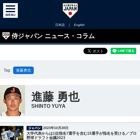
日本語
｜
English
侍ジャパン ニュース・コラム
Tag:
進藤勇也
進藤 勇也
SHINTO YUYA
2023年10月28日
大学代表からは1位指名7選手を含む15選手が指名を受ける／プロ
野球ドラフト会議2023