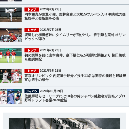
2023年2月22日
岡本和真が左翼守備、栗林良吏と大勢がブルペン入り 初実戦の登
板投手と登板順を公表
2021年7月25日
復帰した柳田悠岐にタイムリーが飛び出し、投手陣も完封 オリン
ピックへ弾み
2021年7月23日
初の実戦を前に山本由伸、森下暢仁らが順調な調整ぶり 柳田悠岐
も復調気配
2021年6月21日
東京オリンピック 内定選手紹介／投手11名は期待の新鋭と経験豊
富な選手の融合
2020年10月29日
佐藤輝明らセ・リーグには10名の侍ジャパン経験者が指名／プロ
野球ドラフト会議2020総括